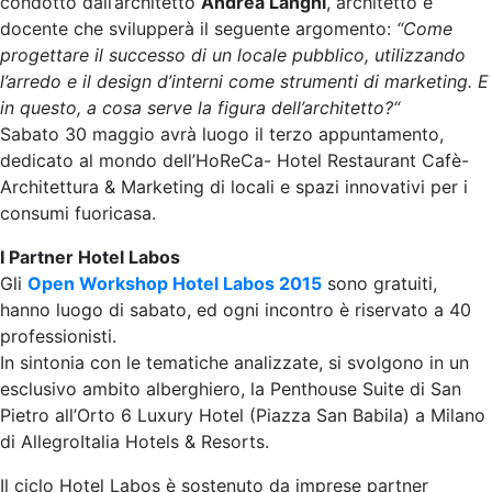
condotto dall’architetto
Andrea Langhi
, architetto e
docente che svilupperà il seguente argomento:
“Come
progettare il successo di un locale pubblico, utilizzando
l’arredo e il design d’interni come strumenti di marketing. E
in questo, a cosa
serve la figura dell’architetto?“
Sabato 30 maggio avrà luogo il terzo appuntamento,
dedicato al mondo dell’HoReCa- Hotel Restaurant Cafè-
Architettura & Marketing di locali e spazi innovativi per i
consumi fuoricasa.
I Partner Hotel Labos
Gli
Open Workshop Hotel Labos 2015
sono gratuiti,
hanno luogo di sabato, ed ogni incontro è riservato a 40
professionisti.
In sintonia con le tematiche analizzate, si svolgono in un
esclusivo ambito alberghiero, la Penthouse Suite di San
Pietro all’Orto 6 Luxury Hotel (Piazza San Babila) a Milano
di AllegroItalia Hotels & Resorts.
Il ciclo Hotel Labos è sostenuto da imprese partner