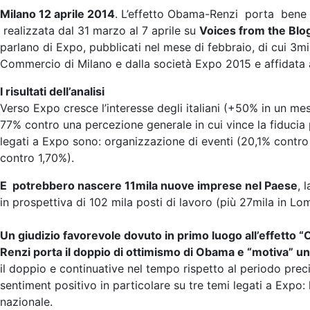
Milano 12 aprile 2014
. L’effetto Obama-Renzi porta bene al
realizzata dal 31 marzo al 7 aprile su
Voices from the Blo
parlano di Expo, pubblicati nel mese di febbraio, di cui 3m
Commercio di Milano e dalla società Expo 2015 e affidata 
I risultati dell’analisi
Verso Expo cresce l’interesse degli italiani (+50% in un mese
77% contro una percezione generale in cui vince la fiducia pe
legati a Expo sono: organizzazione di eventi (20,1% contro
contro 1,70%).
E potrebbero nascere 11mila nuove imprese nel Paese
, 
in prospettiva di 102 mila posti di lavoro (più 27mila in Lo
Un giudizio favorevole dovuto in primo luogo all’effetto 
Renzi porta il doppio di ottimismo di Obama e “motiva” un 
il doppio e continuative nel tempo rispetto al periodo preci
sentiment positivo in particolare su tre temi legati a Expo: 
nazionale.