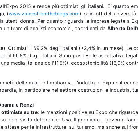
l’Expo 2015 e rende più ottimisti gli italiani. E’ quanto 
gs
, (
www.voicesfromtheblogs.com
), spin-off dell'universi
ila utenti donna. Per quanto riguarda le imprese legate a E
a un team di analisti economici, coordinati da
Alberto Dell
). Ottimisti il 69,2% degli italiani (+2,4% in un mese). Le d
r il 66,8% degli italiani. Sono positive le aspettative legat
 una media italiana dell'11,5%), ecosostenibilità (16,9% co
la metà delle quali in Lombardia. L’indotto di Expo sull’econ
mbardia, in particolare nel settore costruzioni e industria, 
“Obama e Renzi”
ottimista su tre
: le menzioni positive su Expo che riguard
so della visita del premier Usa. Il premier e il governo fan
le attese per le infrastrutture, sul turismo, ma anche sul fro