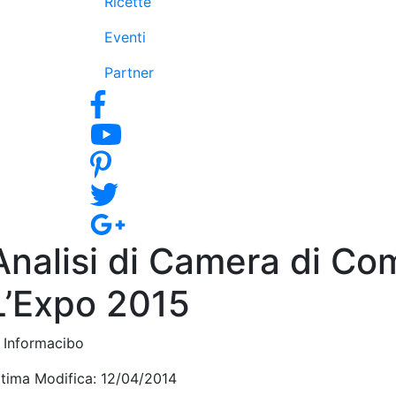
Ricette
Eventi
Partner
Analisi di Camera di Co
L’Expo 2015
i Informacibo
ltima Modifica: 12/04/2014