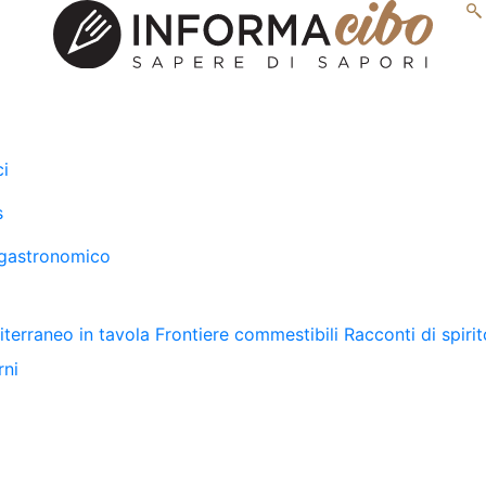
ci
s
gastronomico
terraneo in tavola
Frontiere commestibili
Racconti di spirit
rni