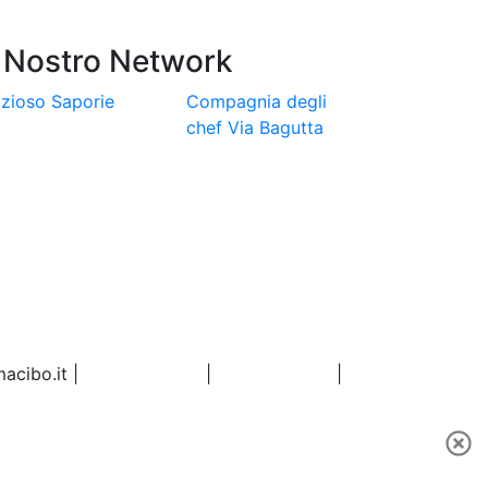
l Nostro Network
izioso
Saporie
Compagnia degli
chef
Via Bagutta
acibo.it
|
Privacy policy
|
Cookie policy
|