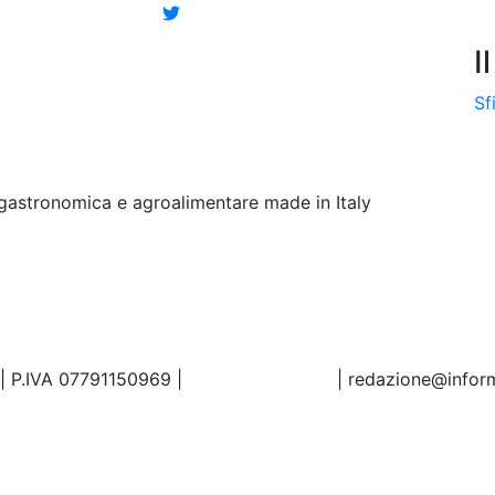
I
Sf
ogastronomica e agroalimentare made in Italy
 | P.IVA 07791150969 |
Tel.02.86998453
|
redazione@inform
Preferenze sui Cookie