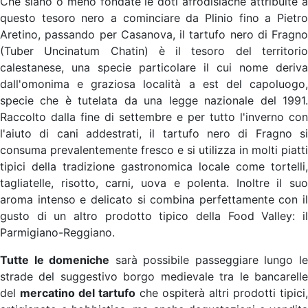
Che siano o meno fondate le doti afrodisiache attribuite a
questo tesoro nero a cominciare da Plinio fino a Pietro
Aretino, passando per Casanova, il tartufo nero di Fragno
(Tuber Uncinatum Chatin) è il tesoro del territorio
calestanese, una specie particolare il cui nome deriva
dall'omonima e graziosa località a est del capoluogo,
specie che è tutelata da una legge nazionale del 1991.
Raccolto dalla fine di settembre e per tutto l'inverno con
l'aiuto di cani addestrati, il tartufo nero di Fragno si
consuma prevalentemente fresco e si utilizza in molti piatti
tipici della tradizione gastronomica locale come tortelli,
tagliatelle, risotto, carni, uova e polenta. Inoltre il suo
aroma intenso e delicato si combina perfettamente con il
gusto di un altro prodotto tipico della Food Valley: il
Parmigiano-Reggiano.
Tutte le domeniche
sarà possibile passeggiare lungo l
strade del suggestivo borgo medievale tra le bancarelle
del
mercatino del tartufo
che ospiterà altri prodotti tipici,