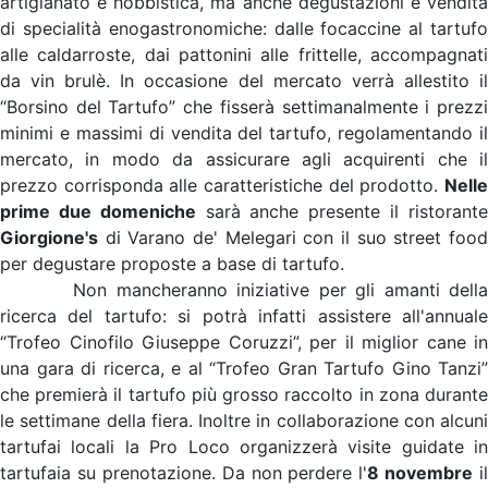
artigianato e hobbistica, ma anche degustazioni e vendita
di specialità enogastronomiche: dalle focaccine al tartufo
alle caldarroste, dai pattonini alle frittelle, accompagnati
da vin brulè. In occasione del mercato verrà allestito il
“Borsino del Tartufo” che fisserà settimanalmente i prezzi
minimi e massimi di vendita del tartufo, regolamentando il
mercato, in modo da assicurare agli acquirenti che il
prezzo corrisponda alle caratteristiche del prodotto.
Nelle
prime due domeniche
sarà anche presente il ristorant
Giorgione's
di Varano de' Melegari con il suo street food
per degustare proposte a base di tartufo.
Non mancheranno iniziative per gli amanti della
ricerca del tartufo: si potrà infatti assistere all'annuale
“Trofeo Cinofilo Giuseppe Coruzzi”, per il miglior cane in
una gara di ricerca, e al “Trofeo Gran Tartufo Gino Tanzi”
che premierà il tartufo più grosso raccolto in zona durante
le settimane della fiera. Inoltre in collaborazione con alcuni
tartufai locali la Pro Loco organizzerà visite guidate in
tartufaia su prenotazione. Da non perdere l'
8 novembre
il