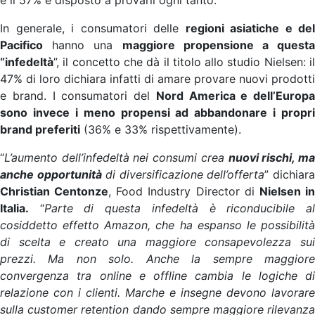
e il 57% è disposto a provarli ogni tanto.
In generale, i consumatori delle
regioni asiatiche e del
Pacifico
hanno una
maggiore propensione a questa
“infedeltà
”, il concetto che dà il titolo allo studio Nielsen: il
47% di loro dichiara infatti di amare provare nuovi prodotti
e brand. I consumatori del
Nord America e dell’Europa
sono invece i meno propensi ad abbandonare i propri
brand preferiti
(36% e 33% rispettivamente).
“
L’aumento dell’infedeltà nei consumi crea
nuovi rischi, m
anche opportunità
di diversificazione dell’offerta
” dichiar
Christian Centonze
, Food Industry Director di
Nielsen i
Italia.
“
Parte di questa infedeltà è riconducibile a
cosiddetto effetto Amazon, che ha espanso le possibilità
di scelta e creato una maggiore consapevolezza sui
prezzi. Ma non solo. Anche la sempre maggiore
convergenza tra online e offline cambia le logiche di
relazione con i clienti. Marche e insegne devono lavorare
sulla customer retention dando sempre maggiore rilevanza