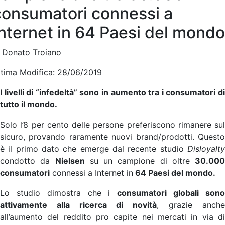
consumatori connessi a
Internet in 64 Paesi del mondo
i Donato Troiano
ltima Modifica: 28/06/2019
I livelli di “infedeltà” sono in aumento tra i consumatori di
tutto il mondo.
Solo l’8 per cento delle persone preferiscono rimanere sul
sicuro, provando raramente nuovi brand/prodotti. Questo
è il primo dato che emerge dal recente studio
Disloyalty
condotto da
Nielsen
su un campione di oltre
30.000
consumatori
connessi a Internet in
64 Paesi del mondo.
Lo studio dimostra che i
consumatori globali son
attivamente alla ricerca di novità
, grazie anch
all’aumento del reddito pro capite nei mercati in via di