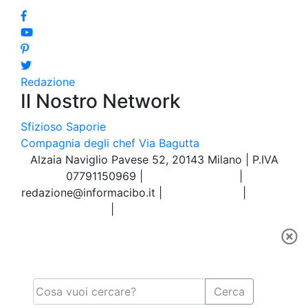
Redazione
Il Nostro Network
Sfizioso
Saporie
Compagnia degli chef
Via Bagutta
Alzaia Naviglio Pavese 52, 20143 Milano | P.IVA
07791150969 |
Tel.02.86998453
|
redazione@informacibo.it
|
Privacy policy
|
Cookie
policy
|
Preferenze sui Cookie
Cerca