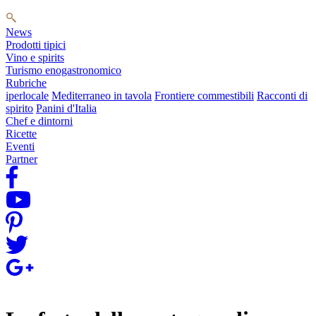
News
Prodotti tipici
Vino e spirits
Turismo enogastronomico
Rubriche
iperlocale
Mediterraneo in tavola
Frontiere commestibili
Racconti di
spirito
Panini d'Italia
Chef e dintorni
Ricette
Eventi
Partner