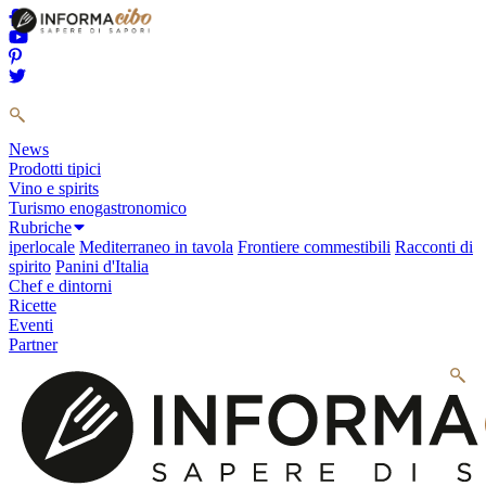
News
Prodotti tipici
Vino e spirits
Turismo enogastronomico
Rubriche
iperlocale
Mediterraneo in tavola
Frontiere commestibili
Racconti di
spirito
Panini d'Italia
Chef e dintorni
Ricette
Eventi
Partner