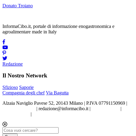
Donato Troiano
InformaCibo.it, portale di informazione enogastronomica e
agroalimentare made in Italy
Redazione
Il Nostro Network
Sfizioso
Saporie
Compagnia degli chef
Via Bagutta
Alzaia Naviglio Pavese 52, 20143 Milano | P.IVA 07791150969 |
Tel.02.86998453
|
redazione@informacibo.it
|
Privacy policy
|
Cookie policy
|
Preferenze sui Cookie