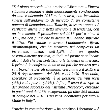
“
Sul piano generale –
ha precisato Liberatore –
l’intera
viticultura italiana è stata indubbiamente condizionata
da una vendemmia 2017 molto scarsa, con inevitabili
riflessi sull’andamento di mercato di un consistente
numero di denominazioni. Tuttavia, lo scorso anno si è
verificata anche una netta inversione di tendenza, con
un incremento di produzione sul 2017 pari a circa il
32%, ma con punte che in alcune IGT hanno superato
il 50%. Più stabile è invece l’andamento riferito
all’imbottigliato, che ha mostrato nel complesso un
incremento medio dell’1,5%. In un quadro
sostanzialmente positivo, quindi, mi preme sottolineare
alcuni dati che ben sintetizzano le tendenze di mercato.
Il primo è la conferma di un trend più che positivo per i
vini bianchi e per gli spumanti, cresciuti tra il 2015 e il
2018 rispettivamente del 26% e del 24%. Il secondo,
speculare al precedente, è la flessione dei vini rossi
(-6%) e dei passiti (-24%). Infine, il terzo è la riprova
del grande successo del “sistema Prosecco”, cresciuto
in pochi anni del 27% e superando gli oltre 565 milioni
di bottiglie nel 2018. Una vera locomotiva per tutto il
Made in Italy”.
“
Anche la comunicazione –
ha concluso Liberatore
– è