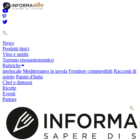
News
Prodotti tipici
Vino e spirits
Turismo enogastronomico
Rubriche
iperlocale
Mediterraneo in tavola
Frontiere commestibili
Racconti di
spirito
Panini d'Italia
Chef e dintorni
Ricette
Eventi
Partner