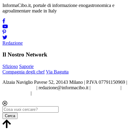
InformaCibo.it, portale di informazione enogastronomica e
agroalimentare made in Italy
Redazione
Il Nostro Network
Sfizioso
Saporie
Compagnia degli chef
Via Bagutta
Alzaia Naviglio Pavese 52, 20143 Milano | P.IVA 07791150969 |
Tel.02.86998453
|
redazione@informacibo.it
|
Privacy policy
|
Cookie policy
|
Preferenze sui Cookie
Cerca