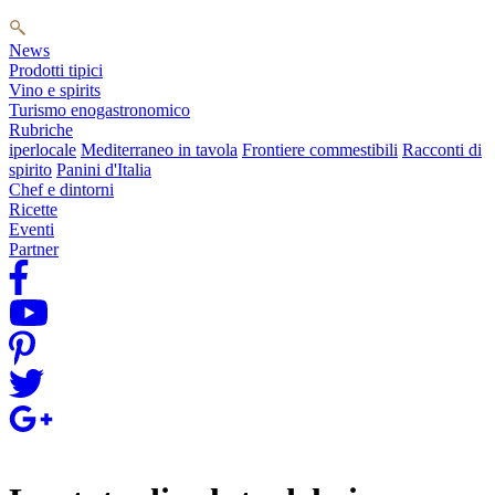
News
Prodotti tipici
Vino e spirits
Turismo enogastronomico
Rubriche
iperlocale
Mediterraneo in tavola
Frontiere commestibili
Racconti di
spirito
Panini d'Italia
Chef e dintorni
Ricette
Eventi
Partner