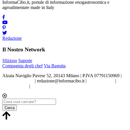
InformaCibo.it, portale di informazione enogastronomica e
agroalimentare made in Italy
Redazione
Il Nostro Network
Sfizioso
Saporie
Compagnia degli chef
Via Bagutta
Alzaia Naviglio Pavese 52, 20143 Milano | P.IVA 07791150969 |
Tel.02.86998453
|
redazione@informacibo.it
|
Privacy policy
|
Cookie policy
|
Preferenze sui Cookie
Cerca