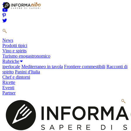
News
Prodotti tipici
Vino e spirits
Turismo enogastronomico
Rubriche
iperlocale
Mediterraneo in tavola
Frontiere commestibili
Racconti di
spirito
Panini d'Italia
Chef e dintorni
Ricette
Eventi
Partner