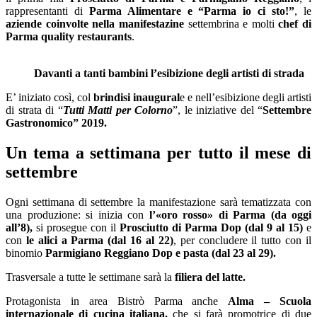
rappresentanti di
Parma Alimentare e “Parma io ci sto!”
, le
aziende coinvolte nella manifestazine
settembrina e molti
chef di
Parma quality restaurants
.
Davanti a tanti bambini l’esibizione degli artisti di strada
E’ iniziato così, col
brindisi inaugural
e e nell’esibizione degli artisti
di strata di “
Tutti Matti per Colorno
”, le iniziative del “
Settembre
Gastronomico” 2019.
Un tema a settimana per tutto il mese di
settembre
Ogni settimana di settembre la manifestazione sarà tematizzata con
una produzione: si inizia con
l’«oro rosso» di Parma (da oggi
all’8),
si prosegue con il
Prosciutto di Parma Dop (dal 9 al 15)
e
con
le alici a Parma (dal 16 al 22)
, per concludere il tutto con il
binomio
Parmigiano Reggiano Dop e pasta (dal 23 al 29).
Trasversale a tutte le settimane sarà la
filiera del latte.
Protagonista in area Bistrò Parma anche
Alma – Scuola
internazionale di cucina italiana,
che si farà promotrice di due