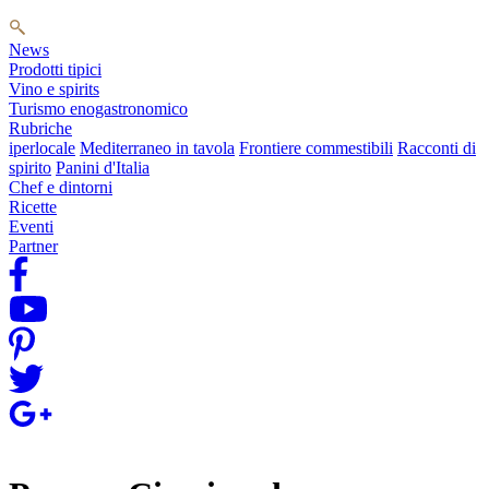
News
Prodotti tipici
Vino e spirits
Turismo enogastronomico
Rubriche
iperlocale
Mediterraneo in tavola
Frontiere commestibili
Racconti di
spirito
Panini d'Italia
Chef e dintorni
Ricette
Eventi
Partner