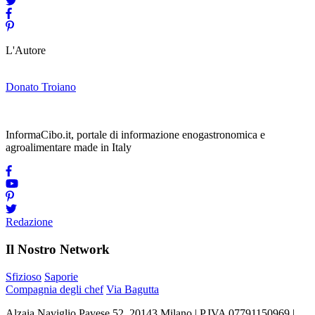
L'Autore
Donato Troiano
InformaCibo.it, portale di informazione enogastronomica e
agroalimentare made in Italy
Redazione
Il Nostro Network
Sfizioso
Saporie
Compagnia degli chef
Via Bagutta
Alzaia Naviglio Pavese 52, 20143 Milano | P.IVA 07791150969 |