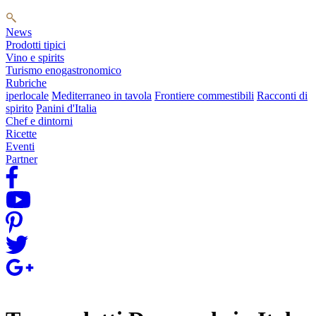
News
Prodotti tipici
Vino e spirits
Turismo enogastronomico
Rubriche
iperlocale
Mediterraneo in tavola
Frontiere commestibili
Racconti di
spirito
Panini d'Italia
Chef e dintorni
Ricette
Eventi
Partner