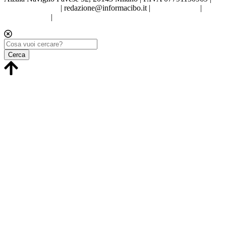
Tel.02.86998453
|
redazione@informacibo.it
|
Privacy policy
|
Cookie policy
|
Preferenze sui Cookie
Cerca