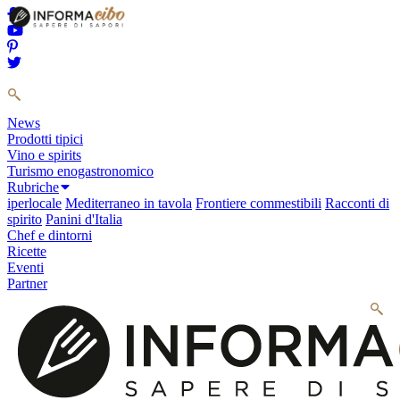
News
Prodotti tipici
Vino e spirits
Turismo enogastronomico
Rubriche
iperlocale
Mediterraneo in tavola
Frontiere commestibili
Racconti di
spirito
Panini d'Italia
Chef e dintorni
Ricette
Eventi
Partner