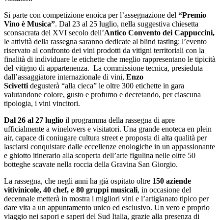
Si parte con competizione enoica per l’assegnazione del
“Premio
Vino è Musica”
. Dal 23 al 25 luglio, nella suggestiva chiesetta
sconsacrata del XVI secolo dell’
Antico Convento dei Cappuccini,
le attività della rassegna saranno dedicate al blind tasting: l’evento
riservato al confronto dei vini prodotti da vitigni territoriali con la
finalità di individuare le etichette che meglio rappresentano le tipicità
del vitigno di appartenenza. La commissione tecnica, presieduta
dall’assaggiatore internazionale di vini,
Enzo
Scivetti
degusterà “alla cieca” le oltre 300 etichette in gara
valutandone colore, gusto e profumo e decretando, per ciascuna
tipologia, i vini vincitori.
Dal 26 al 27 luglio
il programma della rassegna di apre
ufficialmente a winelovers e visitatori. Una grande enoteca en plein
air, capace di coniugare cultura street e proposta di alta qualità per
lasciarsi conquistare dalle eccellenze enologiche in un appassionante
e ghiotto itinerario alla scoperta dell’arte figulina nelle oltre 50
botteghe scavate nella roccia della Gravina San Giorgio.
La rassegna, che negli anni ha già ospitato oltre
150 aziende
vitivinicole, 40 chef, e 80 gruppi musicali
, in occasione del
decennale metterà in mostra i migliori vini e l’artigianato tipico per
dare vita a un appuntamento unico ed esclusivo. Un vero e proprio
viaggio nei sapori e saperi del Sud Italia, grazie alla presenza di