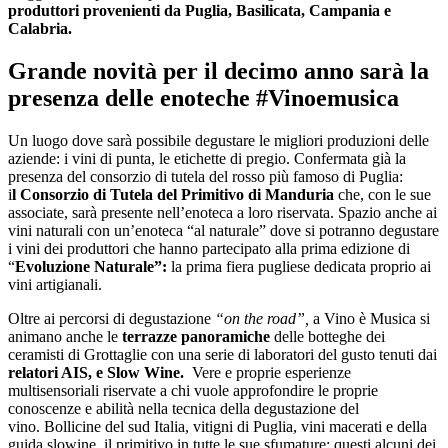
produttori provenienti da Puglia, Basilicata, Campania e
Calabria.
Grande novità per il decimo anno sarà la
presenza delle enoteche #Vinoemusica
Un luogo dove sarà possibile degustare le migliori produzioni delle
aziende: i vini di punta, le etichette di pregio. Confermata già la
presenza del consorzio di tutela del rosso più famoso di Puglia:
i
l Consorzio di Tutela del Primitivo di Manduria
che, con le sue
associate, sarà presente nell’enoteca a loro riservata. Spazio anche ai
vini naturali con un’enoteca “al naturale” dove si potranno degustare
i vini dei produttori che hanno partecipato alla prima edizione di
“
Evoluzione Naturale”:
la prima fiera pugliese dedicata proprio ai
vini artigianali.
Oltre ai percorsi di degustazione
“on the road”,
a Vino è Musica si
animano anche le
terrazze panoramiche
delle botteghe dei
ceramisti di Grottaglie con una serie di laboratori del gusto tenuti dai
relatori AIS, e Slow Wine.
Vere e proprie esperienze
multisensoriali riservate a chi vuole approfondire le proprie
conoscenze e abilità nella tecnica della degustazione del
vino. Bollicine del sud Italia, vitigni di Puglia, vini macerati e della
guida slowine, il primitivo in tutte le sue sfumature: questi alcuni dei