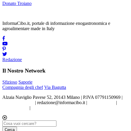
Donato Troiano
InformaCibo.it, portale di informazione enogastronomica e
agroalimentare made in Italy
Redazione
Il Nostro Network
Sfizioso
Saporie
Compagnia degli chef
Via Bagutta
Alzaia Naviglio Pavese 52, 20143 Milano | P.IVA 07791150969 |
Tel.02.86998453
|
redazione@informacibo.it
|
Privacy policy
|
Cookie policy
|
Preferenze sui Cookie
Cerca