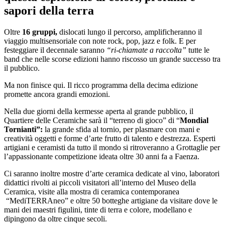
sapori della terra
Oltre
16 gruppi,
dislocati lungo il percorso, amplificheranno il
viaggio multisensoriale con note rock, pop, jazz e folk. E per
festeggiare il decennale saranno
“ri-chiamate a raccolta”
tutte le
band che nelle scorse edizioni hanno riscosso un grande successo tra
il pubblico.
Ma non finisce qui. Il ricco programma della decima edizione
promette ancora grandi emozioni.
Nella due giorni della kermesse aperta al grande pubblico, il
Quartiere delle Ceramiche sarà il “terreno di gioco” di “
Mondial
Tornianti”:
la grande sfida al tornio, per plasmare con mani e
creatività oggetti e forme d’arte frutto di talento e destrezza. Esperti
artigiani e ceramisti da tutto il mondo si ritroveranno a Grottaglie per
l’appassionante competizione ideata oltre 30 anni fa a Faenza.
Ci saranno inoltre mostre d’arte ceramica dedicate al vino, laboratori
didattici rivolti ai piccoli visitatori all’interno del Museo della
Ceramica, visite alla mostra di ceramica contemporanea
“MediTERRAneo” e oltre 50 botteghe artigiane da visitare dove le
mani dei maestri figulini, tinte di terra e colore, modellano e
dipingono da oltre cinque secoli.