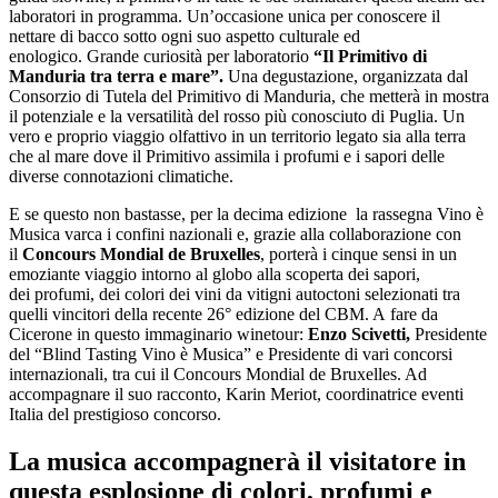
laboratori in programma. Un’occasione unica per conoscere il
nettare di bacco sotto ogni suo aspetto culturale ed
enologico. Grande curiosità per laboratorio
“Il
Primitivo di
Manduria tra terra e mare”.
Una degustazione, organizzata dal
Consorzio di Tutela del Primitivo di Manduria, che metterà in mostra
il potenziale e la versatilità del rosso più conosciuto di Puglia. Un
vero e proprio viaggio olfattivo in un territorio legato sia alla terra
che al mare dove il Primitivo assimila i profumi e i sapori delle
diverse connotazioni climatiche.
E se questo non bastasse, per la decima edizione la rassegna Vino è
Musica varca i confini nazionali e, grazie alla collaborazione con
il
Concours Mondial de Bruxelles
, porterà i cinque sensi in un
emoziante viaggio intorno al globo alla scoperta dei sapori,
dei profumi, dei colori dei vini da vitigni autoctoni selezionati tra
quelli vincitori della recente 26° edizione del CBM. A fare da
Cicerone in questo immaginario winetour:
Enzo Scivetti,
Presidente
del “Blind Tasting Vino è Musica” e Presidente di vari concorsi
internazionali, tra cui il Concours Mondial de Bruxelles. Ad
accompagnare il suo racconto, Karin Meriot, coordinatrice eventi
Italia del prestigioso concorso.
La musica accompagnerà il visitatore in
questa esplosione di colori, profumi e