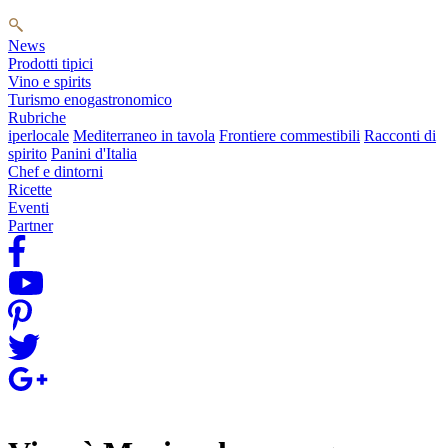
News
Prodotti tipici
Vino e spirits
Turismo enogastronomico
Rubriche
iperlocale
Mediterraneo in tavola
Frontiere commestibili
Racconti di
spirito
Panini d'Italia
Chef e dintorni
Ricette
Eventi
Partner