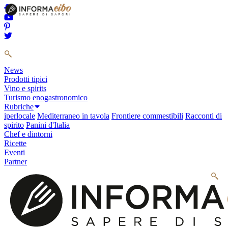
News
Prodotti tipici
Vino e spirits
Turismo enogastronomico
Rubriche
iperlocale
Mediterraneo in tavola
Frontiere commestibili
Racconti di
spirito
Panini d'Italia
Chef e dintorni
Ricette
Eventi
Partner