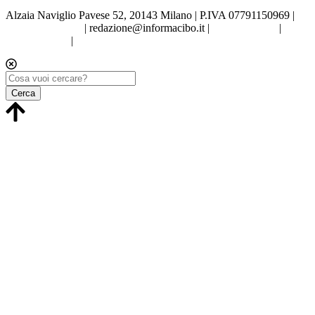
Alzaia Naviglio Pavese 52, 20143 Milano | P.IVA 07791150969 |
Tel.02.86998453
|
redazione@informacibo.it
|
Privacy policy
|
Cookie policy
|
Preferenze sui Cookie
Cerca