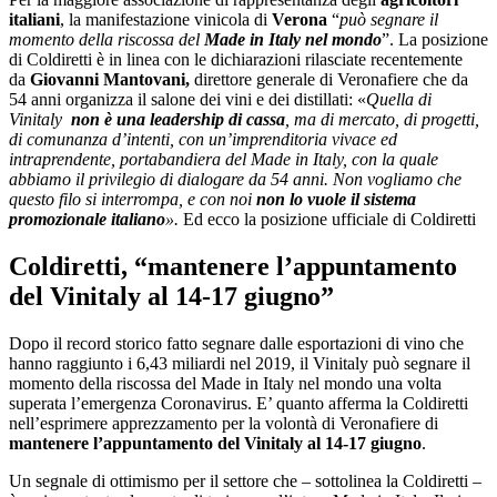
italiani
, la manifestazione vinicola di
Verona
“
può segnare il
momento della riscossa del
Made in Italy
nel mondo
”. La posizione
di Coldiretti è in linea con le dichiarazioni rilasciate recentemente
da
Giovanni Mantovani,
direttore generale di Veronafiere che da
54 anni organizza il salone dei vini e dei distillati: «
Quella di
Vinitaly
non è una leadership di cassa
, ma di mercato, di progetti,
di comunanza d’intenti, con un’imprenditoria vivace ed
intraprendente, portabandiera del Made in Italy, con la quale
abbiamo il privilegio di dialogare da 54 anni. Non vogliamo che
questo filo si interrompa, e con noi
non lo vuole il sistema
promozionale italiano
».
Ed ecco la posizione ufficiale di Coldiretti
Coldiretti, “
mantenere l’appuntamento
del Vinitaly al 14-17 giugno”
Dopo il record storico fatto segnare dalle esportazioni di vino che
hanno raggiunto i 6,43 miliardi nel 2019, il Vinitaly può segnare il
momento della riscossa del Made in Italy nel mondo una volta
superata l’emergenza Coronavirus. E’ quanto afferma la Coldiretti
nell’esprimere apprezzamento per la volontà di Veronafiere di
mantenere l’appuntamento del Vinitaly al 14-17 giugno
.
Un segnale di ottimismo per il settore che – sottolinea la Coldiretti –