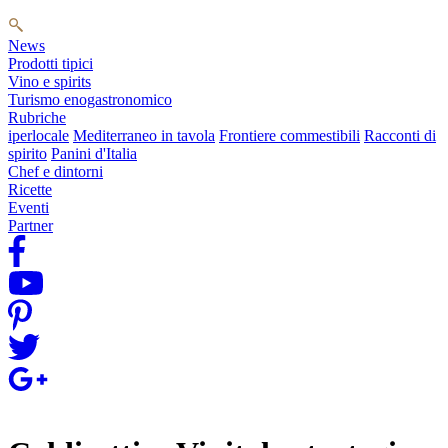
News
Prodotti tipici
Vino e spirits
Turismo enogastronomico
Rubriche
iperlocale
Mediterraneo in tavola
Frontiere commestibili
Racconti di
spirito
Panini d'Italia
Chef e dintorni
Ricette
Eventi
Partner