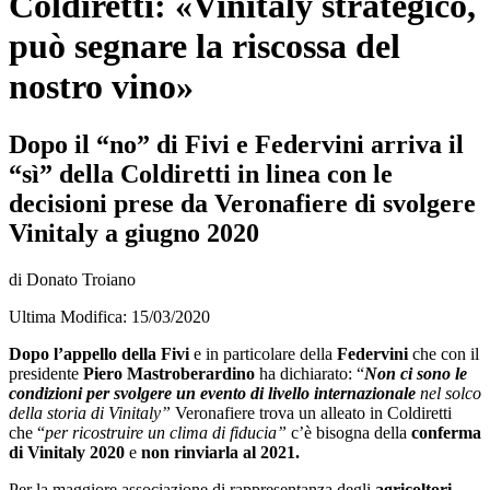
Coldiretti: «Vinitaly strategico,
può segnare la riscossa del
nostro vino»
Dopo il “no” di Fivi e Federvini arriva il
“sì” della Coldiretti in linea con le
decisioni prese da Veronafiere di svolgere
Vinitaly a giugno 2020
di Donato Troiano
Ultima Modifica: 15/03/2020
Dopo l’appello della Fivi
e in particolare della
Federvini
che con il
presidente
Piero Mastroberardino
ha dichiarato: “
Non ci sono le
condizioni per svolgere un evento di livello internazionale
nel solco
della storia di Vinitaly”
Veronafiere trova un alleato in Coldiretti
che “
per ricostruire un clima di fiducia”
c’è bisogna della
conferma
di Vinitaly 2020
e
non rinviarla al 2021.
Per la maggiore associazione di rappresentanza degli
agricoltori