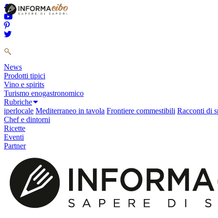
News
Prodotti tipici
Vino e spirits
Turismo enogastronomico
Rubriche
iperlocale
Mediterraneo in tavola
Frontiere commestibili
Racconti di s
Chef e dintorni
Ricette
Eventi
Partner