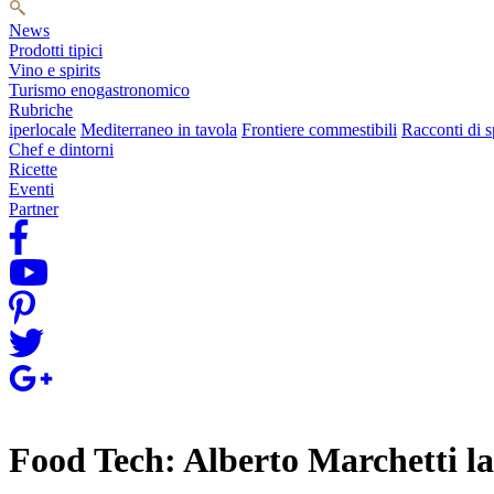
News
Prodotti tipici
Vino e spirits
Turismo enogastronomico
Rubriche
iperlocale
Mediterraneo in tavola
Frontiere commestibili
Racconti di s
Chef e dintorni
Ricette
Eventi
Partner
Food Tech: Alberto Marchetti la