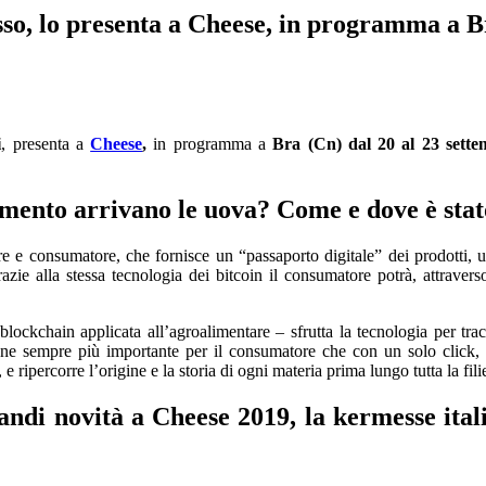
sso, lo presenta a Cheese, in programma a B
i
, presenta a
Cheese
,
in programma a
Bra (Cn) dal 20 al 23 sette
amento arrivano le
uova
? Come e dove è stat
e e consumatore, che fornisce un “passaporto digitale” dei prodotti, ut
ie alla stessa tecnologia dei bitcoin il consumatore potrà, attraverso 
lockchain applicata all’agroalimentare – sfrutta la tecnologia per tracc
ione sempre più importante per il consumatore che con un solo click,
, e ripercorre l’origine e la storia di ogni materia prima lungo tutta la fil
andi novità a Cheese 2019, la kermesse ital