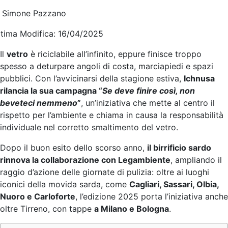
i Simone Pazzano
ltima Modifica: 16/04/2025
Il
vetro
è riciclabile all’infinito, eppure finisce troppo
spesso a deturpare angoli di costa, marciapiedi e spazi
pubblici. Con l’avvicinarsi della stagione estiva,
Ichnusa
rilancia la sua campagna “
Se deve finire così, non
beveteci nemmeno
”
, un’iniziativa che mette al centro il
rispetto per l’ambiente e chiama in causa la responsabilità
individuale nel corretto smaltimento del vetro.
Dopo il buon esito dello scorso anno,
il birrificio sardo
rinnova la collaborazione con Legambiente
, ampliando il
raggio d’azione delle giornate di pulizia: oltre ai luoghi
iconici della movida sarda, come
Cagliari, Sassari, Olbia,
Nuoro e Carloforte
, l’edizione 2025 porta l’iniziativa anche
oltre Tirreno, con tappe
a Milano e Bologna
.