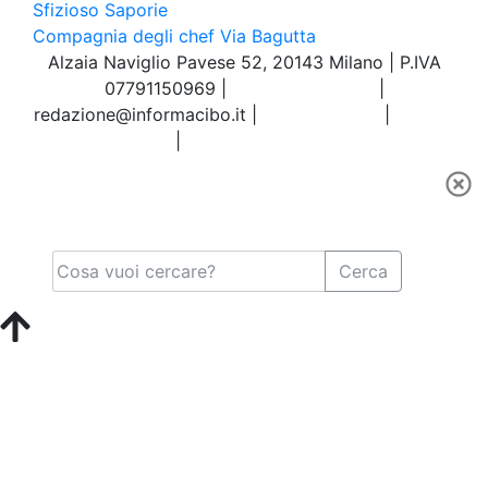
Sfizioso
Saporie
Compagnia degli chef
Via Bagutta
Alzaia Naviglio Pavese 52, 20143 Milano | P.IVA
07791150969 |
Tel.02.86998453
|
redazione@informacibo.it
|
Privacy policy
|
Cookie
policy
|
Preferenze sui Cookie
Cerca