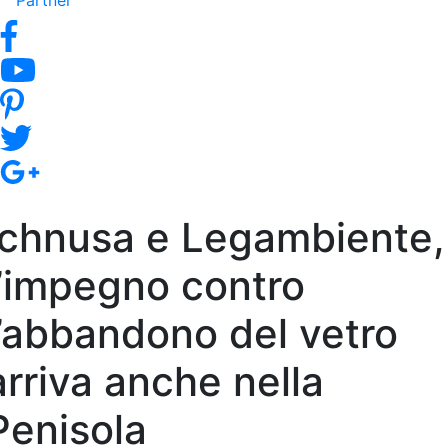
Partner
Ichnusa e Legambiente,
l’impegno contro
l’abbandono del vetro
arriva anche nella
Penisola