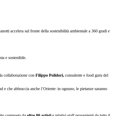
vanotti accelera sul fronte della sostenibilità ambientale a 360 gradi e
sta e sostenibile.
lla collaborazione con
Filippo Polidori,
consulente e food guru del
d e che abbraccia anche l’Oriente: in ognuno, le pietanze saranno
rcito composto da
oltre 80 artisti
e relativi staff provenienti da tutto il