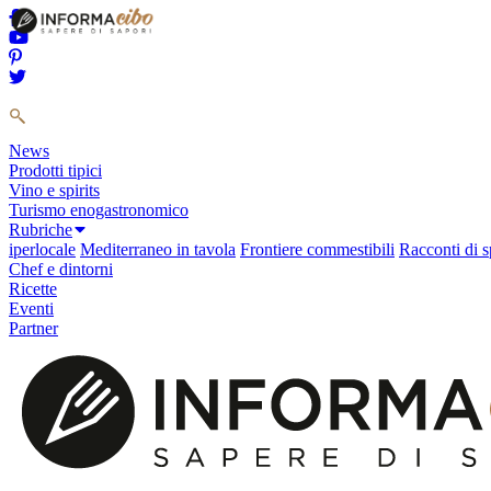
News
Prodotti tipici
Vino e spirits
Turismo enogastronomico
Rubriche
iperlocale
Mediterraneo in tavola
Frontiere commestibili
Racconti di s
Chef e dintorni
Ricette
Eventi
Partner