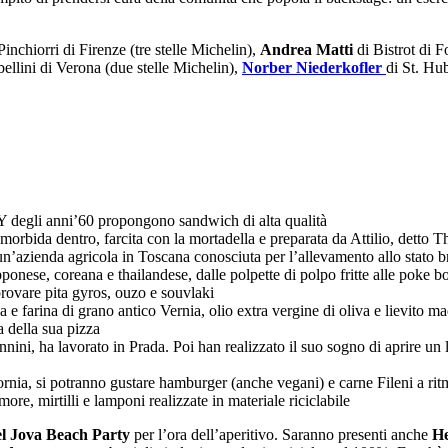
inchiorri di Firenze (tre stelle Michelin),
Andrea Matti
di Bistrot di F
ellini di Verona (due stelle Michelin),
Norber Niederkofler
di St. Hub
Y degli anni’60 propongono sandwich di alta qualità
e morbida dentro, farcita con la mortadella e preparata da Attilio, dett
un’azienda agricola in Toscana conosciuta per l’allevamento allo stato bra
pponese, coreana e thailandese, dalle polpette di polpo fritte alle poke b
 provare pita gyros, ouzo e souvlaki
ana e farina di grano antico Vernia, olio extra vergine di oliva e lievito m
ta della sua pizza
nnini, ha lavorato in Prada. Poi han realizzato il suo sogno di aprire un 
fornia, si potranno gustare hamburger (anche vegani) e carne Fileni a rit
 more, mirtilli e lamponi realizzate in materiale riciclabile
el Jova Beach Party
per l’ora dell’aperitivo. Saranno presenti anche
He