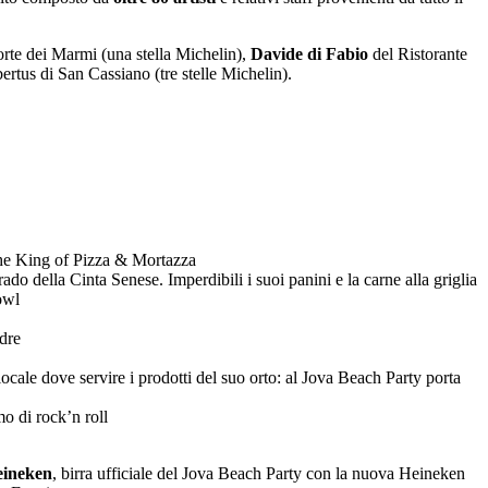
orte dei Marmi (una stella Michelin),
Davide di Fabio
del Ristorante
ertus di San Cassiano (tre stelle Michelin).
o The King of Pizza & Mortazza
do della Cinta Senese. Imperdibili i suoi panini e la carne alla griglia
owl
adre
locale dove servire i prodotti del suo orto: al Jova Beach Party porta
mo di rock’n roll
ineken
, birra ufficiale del Jova Beach Party con la nuova Heineken