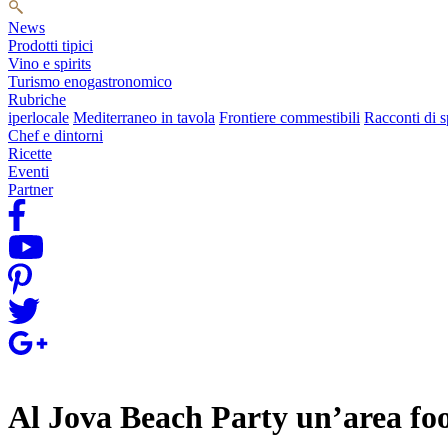
News
Prodotti tipici
Vino e spirits
Turismo enogastronomico
Rubriche
iperlocale
Mediterraneo in tavola
Frontiere commestibili
Racconti di s
Chef e dintorni
Ricette
Eventi
Partner
Al Jova Beach Party un’area foo