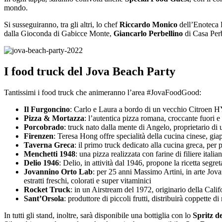
mondo.
Si susseguiranno, tra gli altri, lo chef
Riccardo Monico
dell’Enoteca P
dalla Gioconda di Gabicce Monte,
Giancarlo Perbellino
di Casa Perb
I food truck del Jova Beach Party
Tantissimi i food truck che animeranno l’area #JovaFoodGood:
Il Furgoncino
: Carlo e Laura a bordo di un vecchio Citroen H
Pizza & Mortazza
: l’autentica pizza romana, croccante fuori 
Porcobrado
: truck nato dalla mente di Angelo, proprietario di 
Firenzen
: Teresa Hong offre specialità della cucina cinese, gia
Taverna Greca
: il primo truck dedicato alla cucina greca, per
Menchetti 1948
: una pizza realizzata con farine di filiere itali
Delio 1946
: Delio, in attività dal 1946, propone la ricetta segre
Jovannino Orto Lab
: per 25 anni Massimo Artini, in arte Jova
estratti freschi, colorati e super vitaminici
Rocket Truck
: in un Airstream del 1972, originario della Cali
Sant’Orsola
: produttore di piccoli frutti, distribuirà coppette di
In tutti gli stand, inoltre, sarà disponibile una bottiglia con lo
Spritz d