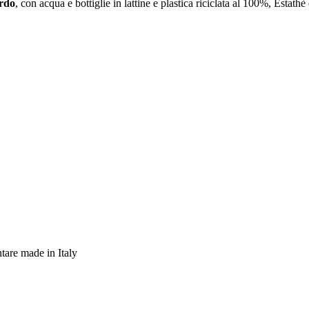
rdo
, con acqua e bottiglie in lattine e plastica riciclata al 100%, Estathè
tare made in Italy