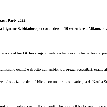
each Party 2022.
 da Lignano Sabbiadoro
per concludersi il
10 settembre a Milano
, Jo
 dedicata al
food & beverage,
orientata a tre concetti chiave: buona, giu
antiscono qualità e rispetto dell’ambiente a
prezzi
accessibili,
grazie a
er
a disposizione del pubblico, con una proposta variegata da Nord a Su
ompito di prendersi cura della comunità che popola il backstage: un ese