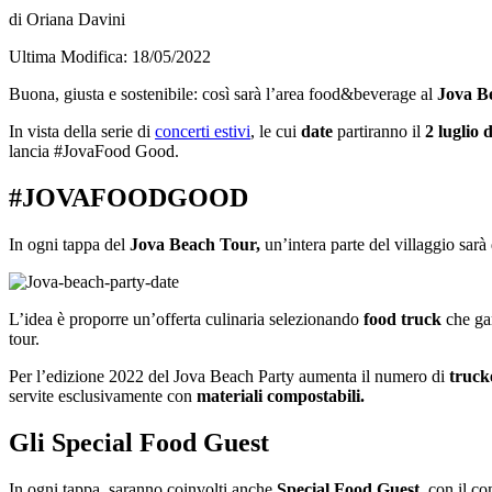
di Oriana Davini
Ultima Modifica: 18/05/2022
Buona, giusta e sostenibile: così sarà l’area food&beverage al
Jova B
In vista della serie di
concerti estivi
, le cui
date
partiranno il
2 luglio
lancia #JovaFood Good.
#JOVAFOODGOOD
In ogni tappa del
Jova Beach Tour,
un’intera parte del villaggio sarà
L’idea è proporre un’offerta culinaria selezionando
food truck
che gar
tour.
Per l’edizione 2022 del Jova Beach Party aumenta il numero di
truck
servite esclusivamente con
materiali compostabili.
Gli Special Food Guest
In ogni tappa, saranno coinvolti anche
Special Food Guest
, con il c