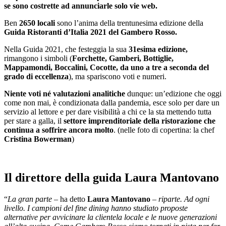
se sono costrette ad annunciarle solo vie web.
Ben
2650 locali
sono l’anima della trentunesima edizione della
Guida Ristoranti d’Italia 2021 del Gambero Rosso.
Nella Guida 2021, che festeggia la sua
31esima edizione,
rimangono i simboli (
Forchette, Gamberi, Bottiglie,
Mappamondi, Boccalini, Cocotte, da uno a tre a seconda del
grado di eccellenza
), ma spariscono voti e numeri.
Niente voti né valutazioni analitiche
dunque: un’edizione che oggi
come non mai, è condizionata dalla pandemia, esce solo per dare un
servizio al lettore e per dare visibilità a chi ce la sta mettendo tutta
per stare a galla, il
settore imprenditoriale della ristorazione che
continua a soffrire ancora molto
. (nelle foto di copertina: la chef
Cristina Bowerman
)
Il direttore della guida Laura Mantovano
“
La gran parte
– ha detto
Laura Mantovano
–
riparte. Ad ogni
livello. I campioni del fine dining hanno studiato proposte
alternative per avvicinare la clientela locale e le nuove generazioni