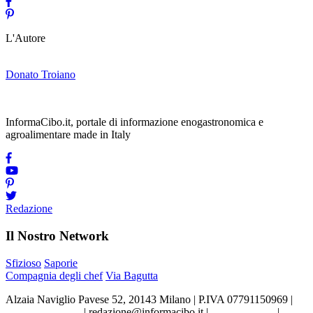
L'Autore
Donato Troiano
InformaCibo.it, portale di informazione enogastronomica e
agroalimentare made in Italy
Redazione
Il Nostro Network
Sfizioso
Saporie
Compagnia degli chef
Via Bagutta
Alzaia Naviglio Pavese 52, 20143 Milano | P.IVA 07791150969 |
Tel.02.86998453
|
redazione@informacibo.it
|
Privacy policy
|