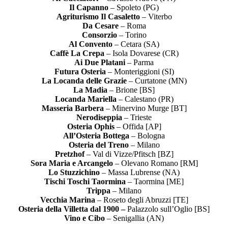
Il Capanno
– Spoleto (PG)
Agriturismo Il Casaletto
– Viterbo
Da Cesare
– Roma
Consorzio
– Torino
Al Convento
– Cetara (SA)
Caffè La Crepa
– Isola Dovarese (CR)
Ai Due Platani
– Parma
Futura Osteria
– Monteriggioni (SI)
La Locanda delle Grazie
– Curtatone (MN)
La Madia
– Brione [BS]
Locanda Mariella
– Calestano (PR)
Masseria Barbera
– Minervino Murge [BT]
Nerodiseppia
– Trieste
Osteria Ophis
– Offida [AP]
All’Osteria Bottega
– Bologna
Osteria del Treno
– Milano
Pretzhof
– Val di Vizze/Pfitsch [BZ]
Sora Maria e Arcangelo
– Olevano Romano [RM]
Lo Stuzzichino
– Massa Lubrense (NA)
Tischi Toschi Taormina
– Taormina [ME]
Trippa
– Milano
Vecchia Marina
– Roseto degli Abruzzi [TE]
Osteria della Villetta dal 1900 –
Palazzolo sull’Oglio [BS]
Vino e Cibo
– Senigallia (AN)