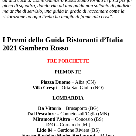
all’alta cucina. Come Gambero Rosso siamo tornati in pista per far
gioco di squadra, dando vita ad una guida non soltanto di giudizio
ma anche di servizio, una guida in grado di raccontare come la
ristorazione ad ogni livello ha reagito di fronte alla crisi”.
I Premi della Guida Ristoranti d’Italia
2021 Gambero Rosso
TRE FORCHETTE
PIEMONTE
Piazza Duomo
– Alba (CN)
Villa Crespi
– Orta San Giulio (NO)
LOMBARDIA
Da Vittorio
– Brusaporto (BG)
Dal Pescatore
– Canneto sull’Oglio (MN)
Miramonti l’Altro
– Concesio (BS)
D’O
– Cornaredo [MI]
Lido 84
– Gardone Riviera (BS)
Enrico Bartolini Mudec Restaurant
– Milano