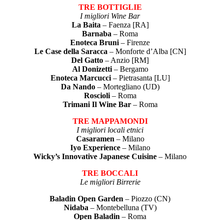
TRE BOTTIGLIE
I migliori Wine Bar
La Baita
– Faenza [RA]
Barnaba
– Roma
Enoteca Bruni
– Firenze
Le Case della Saracca
– Monforte d’Alba [CN]
Del Gatto
– Anzio [RM]
Al Donizetti
– Bergamo
Enoteca Marcucci
– Pietrasanta [LU]
Da Nando
– Mortegliano (UD)
Roscioli
– Roma
Trimani Il Wine Bar
– Roma
TRE MAPPAMONDI
I migliori locali etnici
Casaramen
– Milano
Iyo Experience
– Milano
Wicky’s Innovative Japanese Cuisine
– Milano
TRE BOCCALI
Le migliori Birrerie
Baladin Open Garden
– Piozzo (CN)
Nidaba
– Montebelluna (TV)
Open Baladin
– Roma