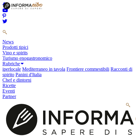
News
Prodotti tipici
Vino e spirits
Turismo enogastronomico
Rubriche
iperlocale
Mediterraneo in tavola
Frontiere commestibili
Racconti di
spirito
Panini d'Italia
Chef e dintorni
Ricette
Eventi
Partner