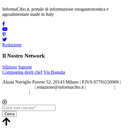
InformaCibo.it, portale di informazione enogastronomica e
agroalimentare made in Italy
Redazione
Il Nostro Network
Sfizioso
Saporie
Compagnia degli chef
Via Bagutta
Alzaia Naviglio Pavese 52, 20143 Milano | P.IVA 07791150969 |
Tel.02.86998453
|
redazione@informacibo.it
|
Privacy policy
|
Cookie policy
|
Preferenze sui Cookie
Cerca