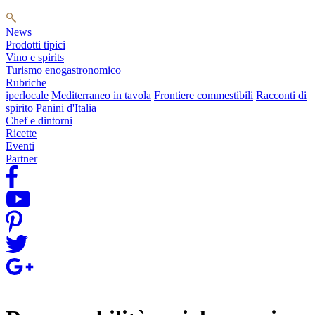
News
Prodotti tipici
Vino e spirits
Turismo enogastronomico
Rubriche
iperlocale
Mediterraneo in tavola
Frontiere commestibili
Racconti di
spirito
Panini d'Italia
Chef e dintorni
Ricette
Eventi
Partner