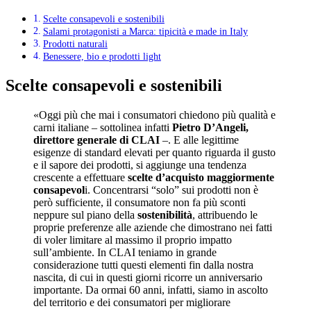
Scelte consapevoli e sostenibili
Salami protagonisti a Marca: tipicità e made in Italy
Prodotti naturali
Benessere, bio e prodotti light
Scelte consapevoli e sostenibili
«Oggi più che mai i consumatori chiedono più qualità e
carni italiane – sottolinea infatti
Pietro D’Angeli,
direttore generale di CLAI
–. E alle legittime
esigenze di standard elevati per quanto riguarda il gusto
e il sapore dei prodotti, si aggiunge una tendenza
crescente a effettuare
scelte d’acquisto maggiormente
consapevol
i. Concentrarsi “solo” sui prodotti non è
però sufficiente, il consumatore non fa più sconti
neppure sul piano della
sostenibilità
, attribuendo le
proprie preferenze alle aziende che dimostrano nei fatti
di voler limitare al massimo il proprio impatto
sull’ambiente. In CLAI teniamo in grande
considerazione tutti questi elementi fin dalla nostra
nascita, di cui in questi giorni ricorre un anniversario
importante. Da ormai 60 anni, infatti, siamo in ascolto
del territorio e dei consumatori per migliorare