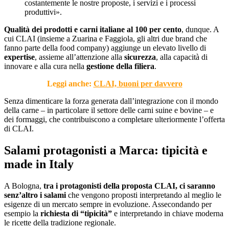
costantemente le nostre proposte, i servizi e i processi
produttivi».
Qualità dei prodotti e carni italiane al 100 per cento
, dunque. A
cui CLAI (insieme a Zuarina e Faggiola, gli altri due brand che
fanno parte della food company) aggiunge un elevato livello di
expertise
, assieme all’attenzione alla
sicurezza
, alla capacità di
innovare e alla cura nella
gestione della filiera
.
Leggi anche:
CLAI, buoni per davvero
Senza dimenticare la forza generata dall’integrazione con il mondo
della carne – in particolare il settore delle carni suine e bovine – e
dei formaggi, che contribuiscono a completare ulteriormente l’offerta
di CLAI.
Salami protagonisti a Marca: tipicità e
made in Italy
A Bologna,
tra i protagonisti della proposta CLAI, ci saranno
senz’altro i salami
che vengono proposti interpretando al meglio le
esigenze di un mercato sempre in evoluzione. Assecondando per
esempio la
richiesta di “tipicità”
e interpretando in chiave moderna
le ricette della tradizione regionale.