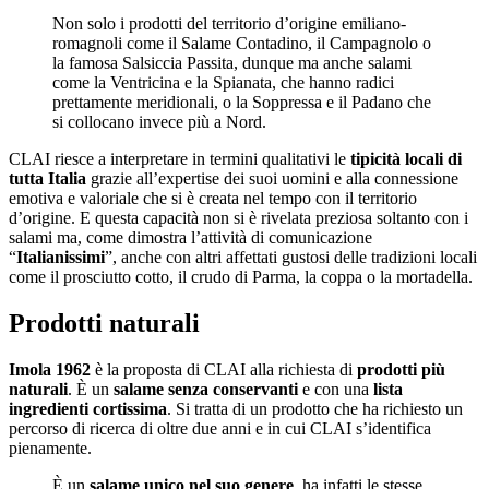
Non solo i prodotti del territorio d’origine emiliano-
romagnoli come il Salame Contadino, il Campagnolo o
la famosa Salsiccia Passita, dunque ma anche salami
come la Ventricina e la Spianata, che hanno radici
prettamente meridionali, o la Soppressa e il Padano che
si collocano invece più a Nord.
CLAI riesce a interpretare in termini qualitativi le
tipicità locali di
tutta Italia
grazie all’expertise dei suoi uomini e alla connessione
emotiva e valoriale che si è creata nel tempo con il territorio
d’origine. E questa capacità non si è rivelata preziosa soltanto con i
salami ma, come dimostra l’attività di comunicazione
“
Italianissimi
”, anche con altri affettati gustosi delle tradizioni locali
come il prosciutto cotto, il crudo di Parma, la coppa o la mortadella.
Prodotti naturali
Imola 1962
è la proposta di CLAI alla richiesta di
prodotti più
naturali
. È un
salame senza conservanti
e con una
lista
ingredienti cortissima
. Si tratta di un prodotto che ha richiesto un
percorso di ricerca di oltre due anni e in cui CLAI s’identifica
pienamente.
È un
salame unico nel suo genere
, ha infatti le stesse