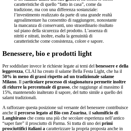
caratteristiche di quello “fatto in casa”, come da
tradizione, ma con una differenza sostanziale:
l’investimento realizzato da parte di una grande realtà
agroalimentare ha consentito di raggiungere, nonostante
la mancanza di conservanti, uno straordinario risultato
sul piano della sicurezza del prodotto. L’assenza di
nitriti e nitrati, inoltre, esalta la genuinità di
caratteristiche come consistenza, colore e sapore.
Benessere, bio e prodotti light
Per soddisfare invece le richieste legate ai temi del
benessere e della
leggerezza
, CLAI ha creato il salame Bella Festa Light, che ha il
50% in meno di grassi rispetto ad un tradizionale salame
Milano
. Il p
articolare processo di stagionatura permette inoltre
di ridurre la percentuale di grasso
, che raggiunge al massimo il
15%, mantenendo inalterato il sapore, del tutto simile a quello dei
salami tradizionali.
A rafforzare questa posizione sul versante del benessere contribuisce
anche il
percorso legato al Bio con Zuarina
, il
salumificio di
Langhirano
che conta una più che secolare esperienza nell’antico
“saper fare” il prosciutto di Parma. Si tratta di uno dei
primi
prosciuttifici italiani a
caratterizzare la propria proposta anche in