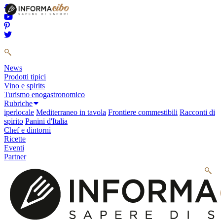
News
Prodotti tipici
Vino e spirits
Turismo enogastronomico
Rubriche
iperlocale
Mediterraneo in tavola
Frontiere commestibili
Racconti di
spirito
Panini d'Italia
Chef e dintorni
Ricette
Eventi
Partner