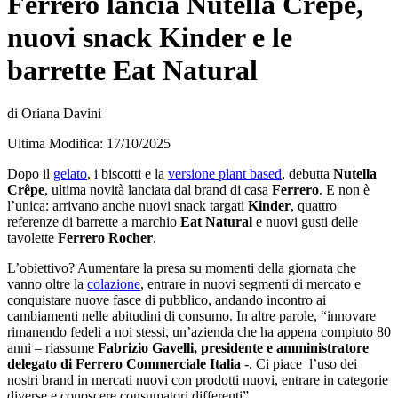
Ferrero lancia Nutella Crêpe,
nuovi snack Kinder e le
barrette Eat Natural
di Oriana Davini
Ultima Modifica: 17/10/2025
Dopo il
gelato
, i biscotti e la
versione plant based
, debutta
Nutella
Crêpe
, ultima novità lanciata dal brand di casa
Ferrero
. E non è
l’unica: arrivano anche nuovi snack targati
Kinder
, quattro
referenze di barrette a marchio
Eat Natural
e nuovi gusti delle
tavolette
Ferrero Rocher
.
L’obiettivo? Aumentare la presa su momenti della giornata che
vanno oltre la
colazione
, entrare in nuovi segmenti di mercato e
conquistare nuove fasce di pubblico, andando incontro ai
cambiamenti nelle abitudini di consumo. In altre parole, “innovare
rimanendo fedeli a noi stessi, un’azienda che ha appena compiuto 80
anni – riassume
Fabrizio Gavelli, presidente e amministratore
delegato di Ferrero Commerciale Italia
-. Ci piace l’uso dei
nostri brand in mercati nuovi con prodotti nuovi, entrare in categorie
diverse e conoscere consumatori differenti”.