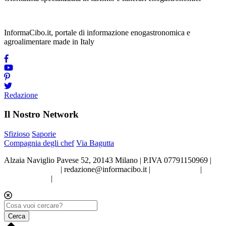
InformaCibo.it, portale di informazione enogastronomica e
agroalimentare made in Italy
Redazione
Il Nostro Network
Sfizioso
Saporie
Compagnia degli chef
Via Bagutta
Alzaia Naviglio Pavese 52, 20143 Milano | P.IVA 07791150969 |
Tel.02.86998453
|
redazione@informacibo.it
|
Privacy policy
|
Cookie policy
|
Preferenze sui Cookie
Cerca