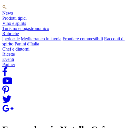
News
Prodotti tipici
Vino e spirits
Turismo enogastronomico
Rubriche
iperlocale
Mediterraneo in tavola
Frontiere commestibili
Racconti di
spirito
Panini d'Italia
Chef e dintorni
Ricette
Eventi
Partner