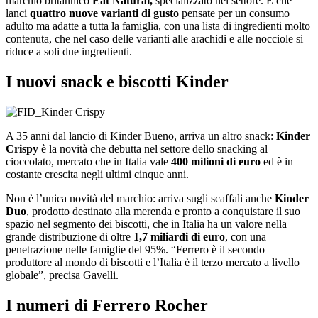
marchio britannico
Eat Natural,
specializzato nel settore. E che
lanci
quattro nuove varianti di gusto
pensate per un consumo
adulto ma adatte a tutta la famiglia, con una lista di ingredienti molto
contenuta, che nel caso delle varianti alle arachidi e alle nocciole si
riduce a soli due ingredienti.
I nuovi snack e biscotti Kinder
A 35 anni dal lancio di Kinder Bueno, arriva un altro snack:
Kinder
Crispy
è la novità che debutta nel settore dello snacking al
cioccolato, mercato che in Italia vale
400 milioni di euro
ed è in
costante crescita negli ultimi cinque anni.
Non è l’unica novità del marchio: arriva sugli scaffali anche
Kinder
Duo
, prodotto destinato alla merenda e pronto a conquistare il suo
spazio nel segmento dei biscotti, che in Italia ha un valore nella
grande distribuzione di oltre
1,7 miliardi di euro
, con una
penetrazione nelle famiglie del 95%. “Ferrero è il secondo
produttore al mondo di biscotti e l’Italia è il terzo mercato a livello
globale”, precisa Gavelli.
I numeri di Ferrero Rocher