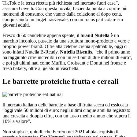
TikTok e la terza ricetta più richiesta nel mercato fuori casa”,
assicura Gavelli. Con questa novità, l’azienda punta a coprire più
momenti di consumo, che vanno dalla colazione al dopo cena,
conquistando un target trasversale, con un focus particolare sui
giovani adulti.
Fresco di 60 candeline appena spente, il
brand Nutella
è un
marchio inconico, passato da una struttura mono-prodotto a vero e
proprio power brand. Oltre alla celebre crema spalmabile, oggi ci
sono infatti Nutella B-Ready,
Nutella Biscuits
, “che il primo anno
ha raggiunto cifre incredibili con un sell-out di due milioni di euro”,
e poi gli ultimi nati come Muffin, Croissant e Donut nel fronze e
fresh bakery, oltre al gelato in vaschetta.
Le barrette proteiche frutta e cereali
Il mercato italiano delle barrette a base di frutta secca ed essiccata
“oggi vale 50 milioni di euro: negli ultimi cinque anni ha registrato
una crescita a doppia cifra, con un tasso medio annuo che supera il
10% a valore”.
Non stupisce, quindi, che Ferrero nel 2021 abbia acquisito il