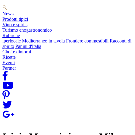
News
Prodotti tipici
Vino e spirits
Turismo enogastronomico
Rubriche
iperlocale
Mediterraneo in tavola
Frontiere commestibili
Racconti di
spirito
Panini d'Italia
Chef e dintorni
Ricette
Eventi
Partner