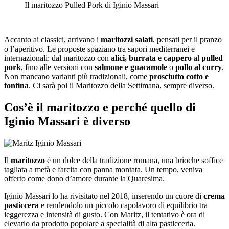
Il maritozzo Pulled Pork di Iginio Massari
Accanto ai classici, arrivano i
maritozzi salati
, pensati per il pranzo
o l’aperitivo. Le proposte spaziano tra sapori mediterranei e
internazionali: dal maritozzo con
alici, burrata e cappero
al
pulled
pork
, fino alle versioni con
salmone e guacamole
o
pollo al curry
.
Non mancano varianti più tradizionali, come
prosciutto cotto e
fontina
. Ci sarà poi il Maritozzo della Settimana, sempre diverso.
Cos’è il maritozzo e perché quello di
Iginio Massari è diverso
Il
maritozzo
è un dolce della tradizione romana, una brioche soffice
tagliata a metà e farcita con panna montata. Un tempo, veniva
offerto come dono d’amore durante la Quaresima.
Iginio Massari lo ha rivisitato nel 2018, inserendo un cuore di
crema
pasticcera
e rendendolo un piccolo capolavoro di equilibrio tra
leggerezza e intensità di gusto. Con Maritz, il tentativo è ora di
elevarlo da prodotto popolare a specialità di alta pasticceria.