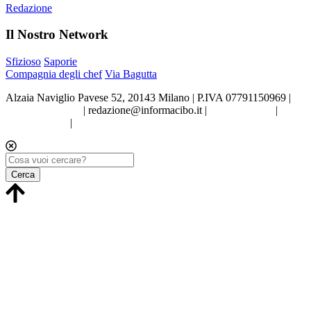
Redazione
Il Nostro Network
Sfizioso
Saporie
Compagnia degli chef
Via Bagutta
Alzaia Naviglio Pavese 52, 20143 Milano | P.IVA 07791150969 |
Tel.02.86998453
|
redazione@informacibo.it
|
Privacy policy
|
Cookie policy
|
Preferenze sui Cookie
Cerca