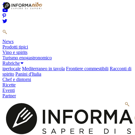
News
Prodotti tipici
Vino e spirits
Turismo enogastronomico
Rubriche
iperlocale
Mediterraneo in tavola
Frontiere commestibili
Racconti di
spirito
Panini d'Italia
Chef e dintorni
Ricette
Eventi
Partner