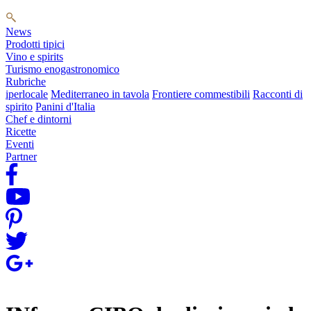
News
Prodotti tipici
Vino e spirits
Turismo enogastronomico
Rubriche
iperlocale
Mediterraneo in tavola
Frontiere commestibili
Racconti di
spirito
Panini d'Italia
Chef e dintorni
Ricette
Eventi
Partner