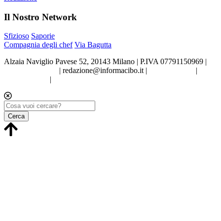
Il Nostro Network
Sfizioso
Saporie
Compagnia degli chef
Via Bagutta
Alzaia Naviglio Pavese 52, 20143 Milano | P.IVA 07791150969 |
Tel.02.86998453
|
redazione@informacibo.it
|
Privacy policy
|
Cookie policy
|
Preferenze sui Cookie
Cerca