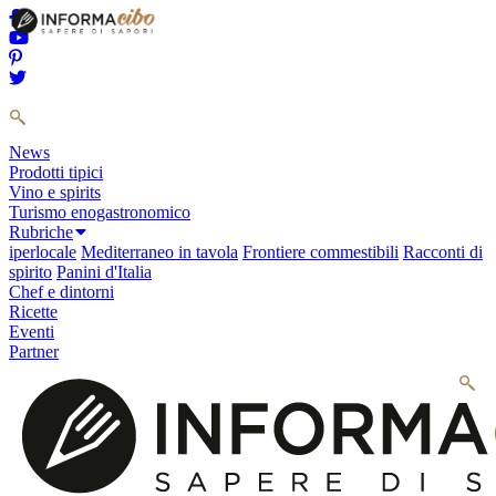
News
Prodotti tipici
Vino e spirits
Turismo enogastronomico
Rubriche
iperlocale
Mediterraneo in tavola
Frontiere commestibili
Racconti di
spirito
Panini d'Italia
Chef e dintorni
Ricette
Eventi
Partner