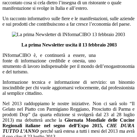
raccontato cosa si cela dietro l’insegna di un ristorante o quale
manifestazione si svolge in Italia e all’estero.
Un racconto informativo sulle fiere e le manifestazioni, sulle aziende
e sui prodotti che contribuiscono a far cresce l’economia del paese.
La prima Newsletter uscita il 13 febbraio 2003
INformaCIBO è, e continuerà a essere, una
fonte di informazione credibile e onesta, uno
strumento di lavoro indispensabile per il mondo dell’enogastronomia
e del turismo.
Informazione tecnica e informazione di servizio: un binomio
inscindibile per chi vuole aggiornarsi velocemente, dal professionista
al semplice cittadino.
Nel 2013 raddoppiamo le nostre iniziative. Non ci sarà solo “Il
Gelato nel Piatto con Parmigiano Reggiano, Prosciutto di Parma e
prodotti Dop” (la quarta edizione si svolgerà dal 23 al 28 luglio
2013) ma debutterà anche la
Giornata Mondiale delle Cucine
Regionali italiane nel segno dell’Expo 2015,
CHE DURA
TUTTO L’ANNO
perché sarà estesa a tutti i mesi del 2013 ma avrà
il suo
clou
il 23 luglio 2013.