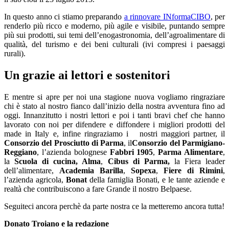
In questo anno ci stiamo preparando
a rinnovare INformaCIBO
, per
renderlo più ricco e moderno, più agile e visibile, puntando sempre
più sui prodotti, sui temi dell’enogastronomia, dell’agroalimentare di
qualità, del turismo e dei beni culturali (ivi compresi i paesaggi
rurali).
Un grazie ai lettori e sostenitori
E mentre si apre per noi una stagione nuova vogliamo ringraziare
chi è stato al nostro fianco dall’inizio della nostra avventura fino ad
oggi. Innanzitutto i nostri lettori e poi i tanti bravi chef che hanno
lavorato con noi per difendere e diffondere i migliori prodotti del
made in Italy e, infine ringraziamo i nostri maggiori partner, il
Consorzio del Prosciutto di Parma
, il
Consorzio del Parmigiano-
Reggiano
, l’azienda bolognese
Fabbri 1905
,
Parma Alimentare
,
la
Scuola di cucina, Alma
,
Cibus di Parma,
la Fiera leader
dell’alimentare,
Academia Barilla
,
Sopexa
,
Fiere di Rimini
,
l’azienda agricola,
Bonat
della famiglia Bonati, e le tante aziende e
realtà che contribuiscono a fare Grande il nostro Belpaese.
Seguiteci ancora perchè da parte nostra ce la metteremo ancora tutta!
Donato Troiano e la redazione