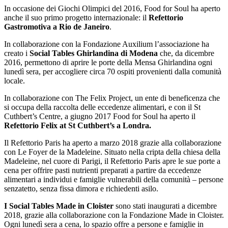
In occasione dei Giochi Olimpici del 2016, Food for Soul ha aperto
anche il suo primo progetto internazionale: il
Refettorio
Gastromotiva a Rio de Janeiro
.
In collaborazione con la Fondazione Auxilium l’associazione ha
creato i
Social Tables Ghirlandina di Modena
che, da dicembre
2016, permettono di aprire le porte della Mensa Ghirlandina ogni
lunedì sera, per accogliere circa 70 ospiti provenienti dalla comunità
locale.
In collaborazione con The Felix Project, un ente di beneficenza che
si occupa della raccolta delle eccedenze alimentari, e con il St
Cuthbert’s Centre, a giugno 2017 Food for Soul ha aperto il
Refettorio Felix at St Cuthbert’s a Londra.
Il Refettorio Paris ha aperto a marzo 2018 grazie alla collaborazione
con Le Foyer de la Madeleine. Situato nella cripta della chiesa della
Madeleine, nel cuore di Parigi, il Refettorio Paris apre le sue porte a
cena per offrire pasti nutrienti preparati a partire da eccedenze
alimentari a individui e famiglie vulnerabili della comunità – persone
senzatetto, senza fissa dimora e richiedenti asilo.
I Social Tables Made in Cloister
sono stati inaugurati a dicembre
2018, grazie alla collaborazione con la Fondazione Made in Cloister.
Ogni lunedì sera a cena, lo spazio offre a persone e famiglie in