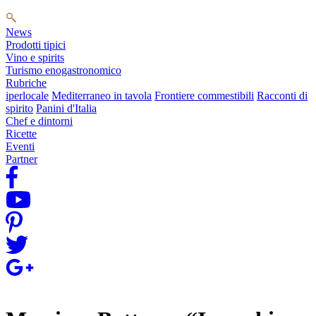
News
Prodotti tipici
Vino e spirits
Turismo enogastronomico
Rubriche
iperlocale
Mediterraneo in tavola
Frontiere commestibili
Racconti di
spirito
Panini d'Italia
Chef e dintorni
Ricette
Eventi
Partner