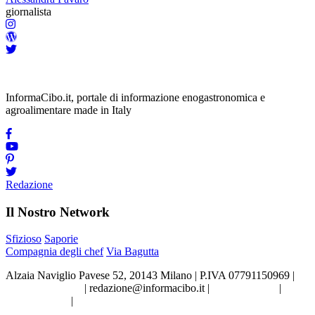
giornalista
InformaCibo.it, portale di informazione enogastronomica e
agroalimentare made in Italy
Redazione
Il Nostro Network
Sfizioso
Saporie
Compagnia degli chef
Via Bagutta
Alzaia Naviglio Pavese 52, 20143 Milano | P.IVA 07791150969 |
Tel.02.86998453
|
redazione@informacibo.it
|
Privacy policy
|
Cookie policy
|
Preferenze sui Cookie