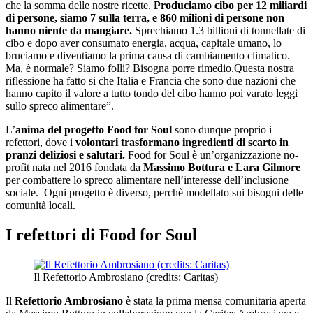
che la somma delle nostre ricette.
Produciamo cibo per 12 miliardi
di persone, siamo 7 sulla terra, e 860 milioni di persone non
hanno niente da mangiare.
Sprechiamo 1.3 billioni di tonnellate di
cibo e dopo aver consumato energia, acqua, capitale umano, lo
bruciamo e diventiamo la prima causa di cambiamento climatico.
Ma, è normale? Siamo folli? Bisogna porre rimedio.Questa nostra
riflessione ha fatto si che Italia e Francia che sono due nazioni che
hanno capito il valore a tutto tondo del cibo hanno poi varato leggi
sullo spreco alimentare”.
L’
anima del progetto Food for Soul
sono dunque proprio i
refettori, dove i
volontari trasformano ingredienti di scarto in
pranzi deliziosi e salutari.
Food for Soul è un’organizzazione no-
profit nata nel 2016 fondata da
Massimo Bottura e Lara Gilmore
per combattere lo spreco alimentare nell’interesse dell’inclusione
sociale. Ogni progetto è diverso, perchè modellato sui bisogni delle
comunità locali.
I refettori di Food for Soul
Il Refettorio Ambrosiano (credits: Caritas)
Il
Refettorio Ambrosiano
è stata la prima mensa comunitaria aperta