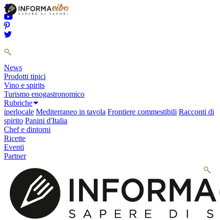
News
Prodotti tipici
Vino e spirits
Turismo enogastronomico
Rubriche
iperlocale
Mediterraneo in tavola
Frontiere commestibili
Racconti di
spirito
Panini d'Italia
Chef e dintorni
Ricette
Eventi
Partner