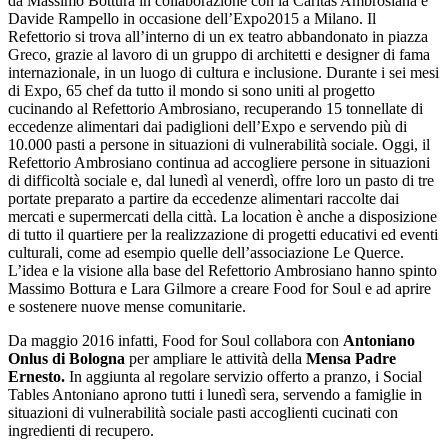
da Massimo Bottura in collaborazione con la Caritas Ambrosiana e
Davide Rampello in occasione dell’Expo2015 a Milano. Il
Refettorio si trova all’interno di un ex teatro abbandonato in piazza
Greco, grazie al lavoro di un gruppo di architetti e designer di fama
internazionale, in un luogo di cultura e inclusione. Durante i sei mesi
di Expo, 65 chef da tutto il mondo si sono uniti al progetto
cucinando al Refettorio Ambrosiano, recuperando 15 tonnellate di
eccedenze alimentari dai padiglioni dell’Expo e servendo più di
10.000 pasti a persone in situazioni di vulnerabilità sociale. Oggi, il
Refettorio Ambrosiano continua ad accogliere persone in situazioni
di difficoltà sociale e, dal lunedì al venerdì, offre loro un pasto di tre
portate preparato a partire da eccedenze alimentari raccolte dai
mercati e supermercati della città. La location è anche a disposizione
di tutto il quartiere per la realizzazione di progetti educativi ed eventi
culturali, come ad esempio quelle dell’associazione Le Querce.
L’idea e la visione alla base del Refettorio Ambrosiano hanno spinto
Massimo Bottura e Lara Gilmore a creare Food for Soul e ad aprire
e sostenere nuove mense comunitarie.
Da maggio 2016 infatti, Food for Soul collabora con
Antoniano
Onlus di Bologna
per ampliare le attività della
Mensa Padre
Ernesto.
In aggiunta al regolare servizio offerto a pranzo, i Social
Tables Antoniano aprono tutti i lunedì sera, servendo a famiglie in
situazioni di vulnerabilità sociale pasti accoglienti cucinati con
ingredienti di recupero.