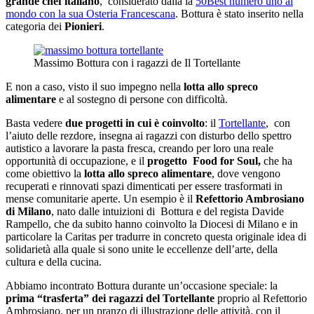
grande chef italiano
, considerato dalla la
50Best numero uno al
mondo con la sua Osteria Francescana
. Bottura è stato inserito nella
categoria dei
Pionieri
.
Massimo Bottura con i ragazzi de Il Tortellante
E non a caso, visto il suo impegno nella
lotta allo spreco
alimentare
e al sostegno di persone con difficoltà.
Basta vedere
due progetti in cui è coinvolto
: il
Tortellante
, con
l’aiuto delle rezdore, insegna ai ragazzi con disturbo dello spettro
autistico a lavorare la pasta fresca, creando per loro una reale
opportunità di occupazione, e il
progetto Food for Soul,
che ha
come obiettivo la
lotta allo spreco alimentare
, dove vengono
recuperati e rinnovati spazi dimenticati per essere trasformati in
mense comunitarie aperte. Un esempio è il
Refettorio Ambrosiano
di Milano
, nato dalle intuizioni di Bottura e del regista Davide
Rampello, che da subito hanno coinvolto la Diocesi di Milano e in
particolare la Caritas per tradurre in concreto questa originale idea di
solidarietà alla quale si sono unite le eccellenze dell’arte, della
cultura e della cucina.
Abbiamo incontrato Bottura durante un’occasione speciale: la
prima “trasferta” dei ragazzi del Tortellante
proprio al Refettorio
Ambrosiano, per un pranzo di illustrazione delle attività, con il