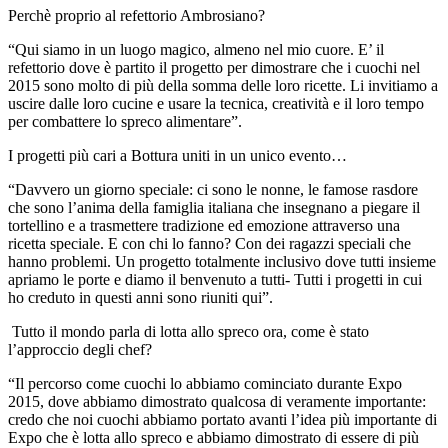
Perchè proprio al refettorio Ambrosiano?
“Qui siamo in un luogo magico, almeno nel mio cuore. E’ il
refettorio dove è partito il progetto per dimostrare che i cuochi nel
2015 sono molto di più della somma delle loro ricette. Li invitiamo a
uscire dalle loro cucine e usare la tecnica, creatività e il loro tempo
per combattere lo spreco alimentare”.
I progetti più cari a Bottura uniti in un unico evento…
“Davvero un giorno speciale: ci sono le nonne, le famose rasdore
che sono l’anima della famiglia italiana che insegnano a piegare il
tortellino e a trasmettere tradizione ed emozione attraverso una
ricetta speciale. E con chi lo fanno? Con dei ragazzi speciali che
hanno problemi. Un progetto totalmente inclusivo dove tutti insieme
apriamo le porte e diamo il benvenuto a tutti- Tutti i progetti in cui
ho creduto in questi anni sono riuniti qui”.
Tutto il mondo parla di lotta allo spreco ora, come è stato
l’approccio degli chef?
“Il percorso come cuochi lo abbiamo cominciato durante Expo
2015, dove abbiamo dimostrato qualcosa di veramente importante:
credo che noi cuochi abbiamo portato avanti l’idea più importante di
Expo che è lotta allo spreco e abbiamo dimostrato di essere di più