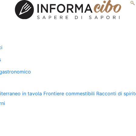
ci
s
gastronomico
terraneo in tavola
Frontiere commestibili
Racconti di spirit
rni