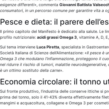
esigenze differenti
», commenta
Giovanni Battista Valsecc
consumatori, in un percorso comune per garantire vita a ogn
Pesce e dieta: il parere dell’e
Il primo capitolo del Manifesto è dedicato alla salute. Le li
profilo nutrizionale:
acidi grassi Omega 3
, vitamine A, D, E
Sul tema interviene
Luca Piretta
, specialista in Gastroent
Società Italiana di Scienze dell’Alimentazione: «
Il pesce è u
Omega 3 che modulano l’infiammazione, proteggono il cuore e
nel ridurre il rischio di tumori, malattie neurodegenerative
è un ottimo sostituto della carne
».
Economia circolare: il tonno u
Sul fronte produttivo, l’industria delle conserve ittiche si 
prima del tonno, solo il 41-43% diventa effettivamente filetto
mangimi e acquacoltura, collagene e Omega 3 per cosmetici e