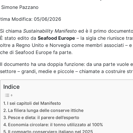
i Simone Pazzano
ltima Modifica: 05/06/2026
Si chiama
Sustainability Manifesto
ed è il primo documento 
È stato edito da
Seafood Europe
– la sigla che riunisce tr
oltre a Regno Unito e Norvegia come membri associati – e p
che di Seafood Europe fa parte.
Il documento ha una doppia funzione: da una parte vuole ess
settore – grandi, medie e piccole – chiamate a costruire strat
Indice
I sei capitoli del Manifesto
La filiera lunga delle conserve ittiche
Pesce e dieta: il parere dell’esperto
Economia circolare: il tonno utilizzato al 100%
Il comparto conserviero italiano nel 2025