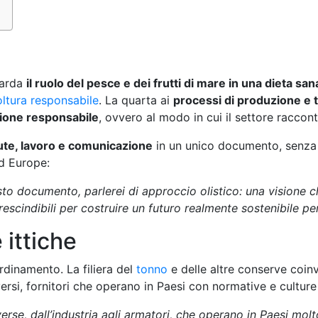
uarda
il ruolo del pesce e dei frutti di mare in una dieta san
ltura responsabile
. La quarta ai
processi di produzione e
ione responsabile
, ovvero al modo in cui il settore raccont
ute, lavoro e comunicazione
in un unico documento, senza s
od Europe:
sto documento, parlerei di approccio olistico: una visione c
escindibili per costruire un futuro realmente sostenibile pe
 ittiche
rdinamento. La filiera del
tonno
e delle altre conserve coinv
ersi, fornitori che operano in Paesi con normative e cultur
erse, dall’industria agli armatori, che operano in Paesi molto