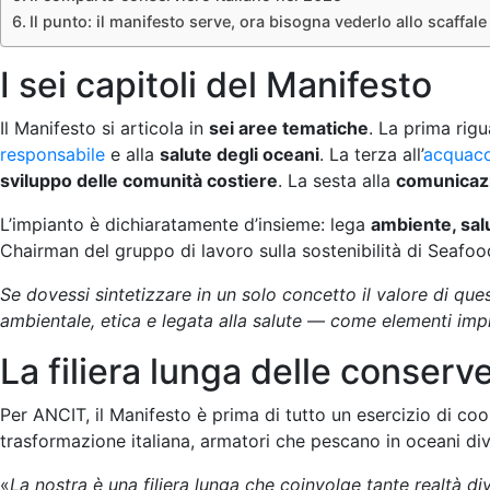
Il punto: il manifesto serve, ora bisogna vederlo allo scaffale
I sei capitoli del Manifesto
Il Manifesto si articola in
sei aree tematiche
. La prima rig
responsabile
e alla
salute degli oceani
. La terza all’
acquaco
sviluppo delle comunità costiere
. La sesta alla
comunicaz
L’impianto è dichiaratamente d’insieme: lega
ambiente, sal
Chairman del gruppo di lavoro sulla sostenibilità di Seafo
Se dovessi sintetizzare in un solo concetto il valore di que
ambientale, etica e legata alla salute — come elementi impr
La filiera lunga delle conserve
Per ANCIT, il Manifesto è prima di tutto un esercizio di coo
trasformazione italiana, armatori che pescano in oceani div
«
La nostra è una filiera lunga che coinvolge tante realtà div