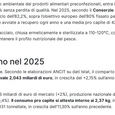
mbientale dei prodotti alimentari preconfezionati, entra in 
100% senza perdita di qualità. Nel 2025, secondo il
Consorzio 
iclo dell’82,2%, sopra l’obiettivo europeo dell’80% fissato pe
te avviate a recupero ogni anno e una media pro capite di 4
acciaio, chiusa ermeticamente e sterilizzata a 110-120°C, c
tenere il profilo nutrizionale del pesce.
ano nel 2025
e. Secondo le elaborazioni ANCIT su dati Istat, il compart
vale 2,043 miliardi di euro
, in crescita del +2,15% sull’ann
683 miliardi di euro di mercato (+2%), produzione nazionale
0,4%).
Il consumo pro capite si attesta intorno ai 2,37 kg
, 
31 tonnellate, in crescita dell’11,30% sull’anno precedente.