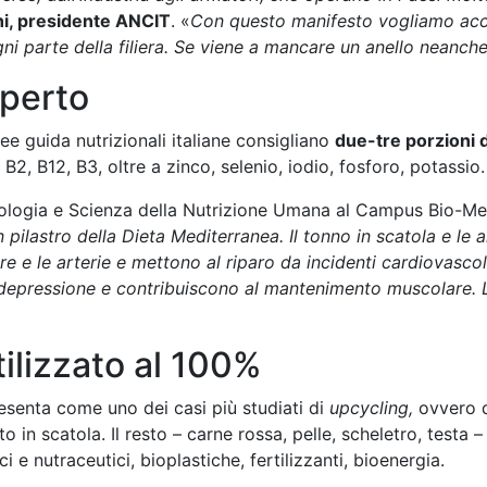
hi, presidente ANCIT
. «
Con questo manifesto vogliamo acco
i parte della filiera. Se viene a mancare un anello neanche
sperto
nee guida nutrizionali italiane consigliano
due-tre porzioni 
, B2, B12, B3, oltre a zinco, selenio, iodio, fosforo, potassio.
erologia e Scienza della Nutrizione Umana al Campus Bio-M
n pilastro della Dieta Mediterranea. Il tonno in scatola e le 
 le arterie e mettono al riparo da incidenti cardiovascolar
, depressione e contribuiscono al mantenimento muscolare. L’
tilizzato al 100%
presenta come uno dei casi più studiati di
upcycling,
ovvero di
 in scatola. Il resto – carne rossa, pelle, scheletro, testa –
 nutraceutici, bioplastiche, fertilizzanti, bioenergia.