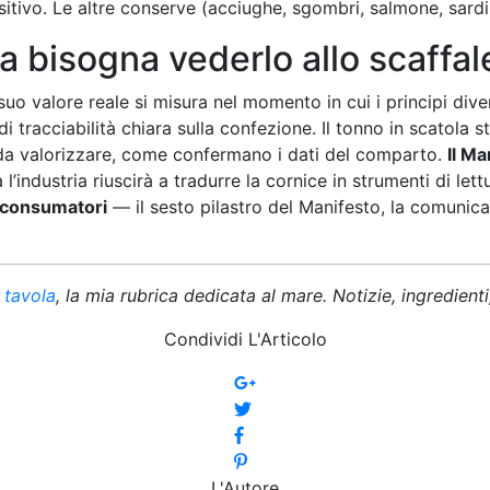
ositivo. Le altre conserve (acciughe, sgombri, salmone, sard
ra bisogna vederlo allo scaffal
l suo valore reale si misura nel momento in cui i principi d
e di tracciabilità chiara sulla confezione. Il tonno in scato
 da valorizzare, come confermano i dati del comparto.
Il M
dustria riuscirà a tradurre la cornice in strumenti di lettur
i consumatori
— il sesto pilastro del Manifesto, la comunica
 tavola
, la mia rubrica dedicata al mare. Notizie, ingredienti,
Condividi L'Articolo
L'Autore