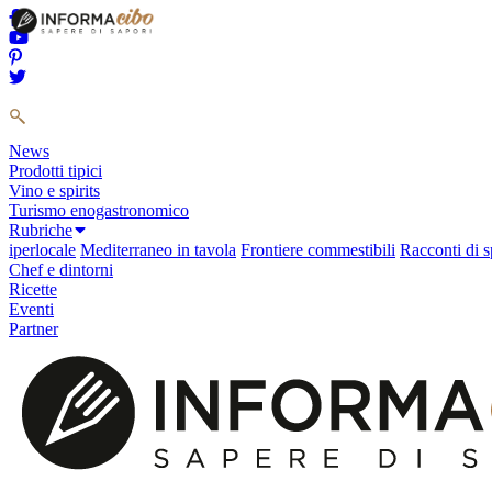
News
Prodotti tipici
Vino e spirits
Turismo enogastronomico
Rubriche
iperlocale
Mediterraneo in tavola
Frontiere commestibili
Racconti di s
Chef e dintorni
Ricette
Eventi
Partner