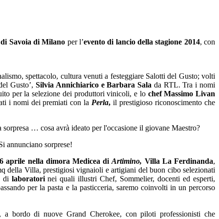
 di Savoia di Milano
per l’
evento di lancio della stagione 2014
, con
alismo, spettacolo, cultura venuti a festeggiare Salotti del Gusto; volti
 del Gusto’,
Silvia Annichiarico e Barbara Sala
da RTL. Tra i nomi
o per la selezione dei produttori vinicoli, e lo
chef Massimo Livan
ati i nomi dei premiati con la
Perla
,
il prestigioso riconoscimento che
e a sorpresa … cosa avrà ideato per l'occasione il giovane Maestro?
 Si annunciano sorprese!
26 aprile nella dimora Medicea di
Artimino,
Villa La Ferdinanda
,
 della Villa, prestigiosi vignaioli e artigiani del buon cibo selezionati
e di
laboratori
nei quali illustri Chef, Sommelier, docenti ed esperti,
passando per la pasta e la pasticceria, saremo coinvolti in un percorso
ti, a bordo di nuove Grand Cherokee, con piloti professionisti che