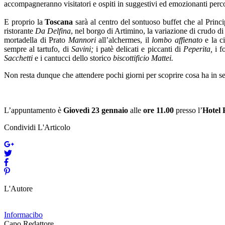
accompagneranno visitatori e ospiti in suggestivi ed emozionanti perco
E proprio la
Toscana
sarà al centro del sontuoso buffet che al Princ
ristorante
Da Delfina
, nel borgo di Artimino, la variazione di crudo 
mortadella di Prato
Mannori
all’alchermes, il
lombo affienato
e la c
sempre al tartufo, di
Savini;
i patè delicati e piccanti di
Peperita,
i 
Sacchetti
e i cantucci dello storico
biscottificio Mattei.
Non resta dunque che attendere pochi giorni per scoprire cosa ha in ser
L’appuntamento è
Giovedì 23 gennaio
alle
ore 11.00
presso l’
Hotel 
Condividi L'Articolo
L'Autore
Informacibo
Capo Redattore