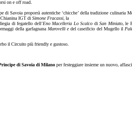
rsi on e off road.
ipe di Savoia proporrà autentiche ‘chicche’ della tradizione culinaria M
di Chianina IGT di
Simone Fracassi
, la
iliegia di fegatello dell’
Eno Macelleria
Lo Scalco
di
San Miniato
, le 
formaggi della garfagnana
Marovelli e
del caseificio del Mugello il
Pal
bo il Circuito più friendly e gustoso.
Principe di Savoia di Milano
per festeggiare insieme un nuovo, affascin