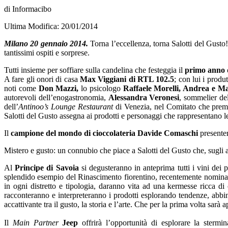
di Informacibo
Ultima Modifica: 20/01/2014
Milano 20 gennaio 2014.
Torna l’eccellenza, torna Salotti del Gusto
tantissimi ospiti e sorprese.
Tutti insieme per soffiare sulla candelina che festeggia il
primo anno 
A fare gli onori di casa
Max Viggiani di RTL 102.5
; con lui i produ
noti come
Don Mazzi,
lo psicologo
Raffaele Morelli, Andrea e Ma
autorevoli dell’enogastronomia,
Alessandra Veronesi
, sommelier del
dell’
Antinoo’s Lounge Restaurant
di Venezia, nel Comitato che premi
Salotti del Gusto assegna ai prodotti e personaggi che rappresentano le
Il
campione del mondo di cioccolateria Davide Comaschi
presente
Mistero e gusto: un connubio che piace a Salotti del Gusto che, sugli 
Al
Principe di Savoia
si degusteranno in anteprima tutti i vini dei
splendido esempio del Rinascimento fiorentino, recentemente nomina
in ogni distretto e tipologia, daranno vita ad una kermesse ricca di 
racconteranno e interpreteranno i prodotti esplorando tendenze, abbina
accattivante tra il gusto, la storia e l’arte. Che per la prima volta sarà
Il
Main Partner
Jeep
offrirà l’opportunità di esplorare la ster