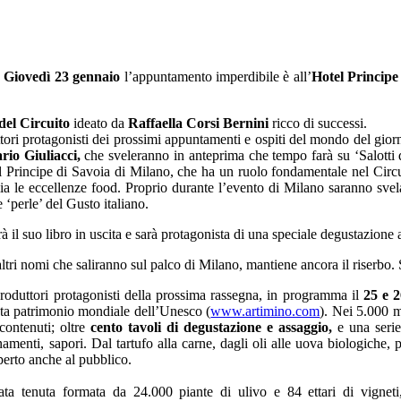
!
Giovedì 23 gennaio
l’appuntamento imperdibile è all’
Hotel
Principe
del Circuito
ideato da
Raffaella Corsi
Bernini
ricco di successi.
ttori protagonisti dei prossimi appuntamenti e ospiti del mondo del giorn
rio Giuliacci,
che sveleranno in anteprima che tempo farà su ‘Salotti
 Principe di Savoia di Milano, che ha un ruolo fondamentale nel Circuit
a le eccellenze food. Proprio durante l’evento di Milano saranno svel
 ‘perle’ del Gusto italiano.
rà il suo libro in uscita e sarà protagonista di una speciale degustazion
altri nomi che saliranno sul palco di Milano, mantiene ancora il riserbo.
 produttori protagonisti della prossima rassegna, in programma il
25 e 
ta patrimonio mondiale dell’Unesco (
www.artimino.com
). Nei 5.000 mq
contenuti; oltre
cento tavoli di degustazione
e assaggio,
e una seri
menti, sapori. Dal tartufo alla carne, dagli oli alle uova biologiche, 
 aperto anche al pubblico.
minata tenuta formata da 24.000 piante di ulivo e 84 ettari di vigne