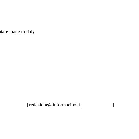
tare made in Italy
.02.86998453
|
redazione@informacibo.it
|
Privacy policy
|
Cookie poli