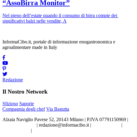
“AssoBirra Monitor”
Nel pieno dell’estate quando il consumo di birra compie dei
significativi balzi nelle vendite, A
InformaCibo.it, portale di informazione enogastronomica e
agroalimentare made in Italy
Redazione
Il Nostro Network
Sfizioso
Saporie
Compagnia degli chef
Via Bagutta
Alzaia Naviglio Pavese 52, 20143 Milano | P.IVA 07791150969 |
Tel.02.86998453
|
redazione@informacibo.it
|
Privacy policy
|
Cookie policy
|
Preferenze sui Cookie