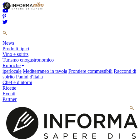
News
Prodotti tipici
Vino e spirits
Turismo enogastronomico
Rubriche
iperlocale
Mediterraneo in tavola
Frontiere commestibili
Racconti di
spirito
Panini d'Italia
Chef e dintorni
Ricette
Eventi
Partner