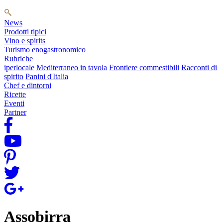
News
Prodotti tipici
Vino e spirits
Turismo enogastronomico
Rubriche
iperlocale
Mediterraneo in tavola
Frontiere commestibili
Racconti di
spirito
Panini d'Italia
Chef e dintorni
Ricette
Eventi
Partner
Assobirra