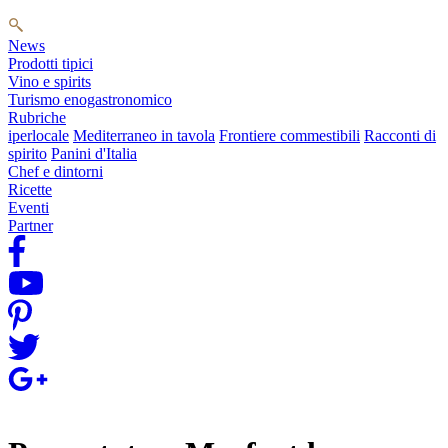
News
Prodotti tipici
Vino e spirits
Turismo enogastronomico
Rubriche
iperlocale
Mediterraneo in tavola
Frontiere commestibili
Racconti di
spirito
Panini d'Italia
Chef e dintorni
Ricette
Eventi
Partner