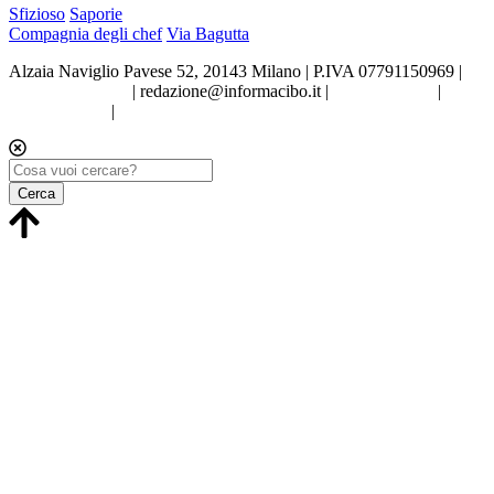
Sfizioso
Saporie
Compagnia degli chef
Via Bagutta
Alzaia Naviglio Pavese 52, 20143 Milano | P.IVA 07791150969 |
Tel.02.86998453
|
redazione@informacibo.it
|
Privacy policy
|
Cookie policy
|
Preferenze sui Cookie
Cerca