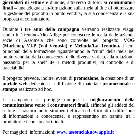
giornalisti di settore
e dunque, attraverso di loro, ai
consumatori
finali
– una adeguata in-formazione sulla mela al fine di ottimizzare
la gestione del prodotto in punto vendita, la sua conoscenza e la sua
proposta al consumatore.
Durante i
tre anni della campagna
verranno realizzate viaggi
studio in Trentino-Alto Adige per conoscere le realtà delle aziende
socie di Assomela che sono coinvolte nel progetto,
VOG
(Marlene), VI.P (Val Venosta) e Melinda/La Trentina.
I temi
principali della formazione riguarderanno la “cura” della mela nel
punto vendita, dalla conoscenza delle diverse varietà, alla rotazione,
passando per la shelf-life, i metodi produttivi, di controllo e di
tracciabilità.
Il progetto prevede, inoltre, eventi di
promozione,
la creazione di un
portale web
dedicato e la diffusione di materiale
promozionale e
stampa
realizzato ad hoc.
La campagna si prefigge dunque il
miglioramento della
comunicazione verso i consumatori finali,
affinché gli addetti del
settore si trasformino in strumenti efficaci ed efficienti di diffusione
di informazioni e conoscenze, e rappresentino un tramite tra i
produttori e i consumatori finali.
Per maggiori informazioni:
www.assomelaknowapple.it