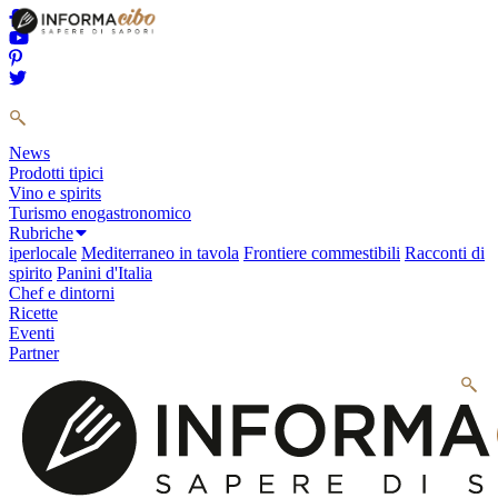
News
Prodotti tipici
Vino e spirits
Turismo enogastronomico
Rubriche
iperlocale
Mediterraneo in tavola
Frontiere commestibili
Racconti di
spirito
Panini d'Italia
Chef e dintorni
Ricette
Eventi
Partner