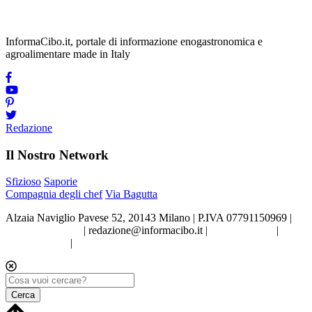
InformaCibo.it, portale di informazione enogastronomica e
agroalimentare made in Italy
Redazione
Il Nostro Network
Sfizioso
Saporie
Compagnia degli chef
Via Bagutta
Alzaia Naviglio Pavese 52, 20143 Milano | P.IVA 07791150969 |
Tel.02.86998453
|
redazione@informacibo.it
|
Privacy policy
|
Cookie policy
|
Preferenze sui Cookie
Cerca