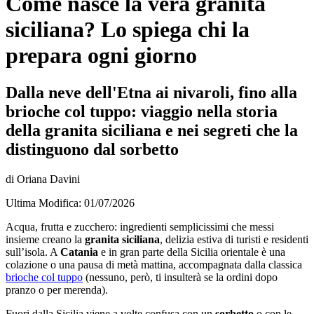
Come nasce la vera granita
siciliana? Lo spiega chi la
prepara ogni giorno
Dalla neve dell'Etna ai nivaroli, fino alla
brioche col tuppo: viaggio nella storia
della granita siciliana e nei segreti che la
distinguono dal sorbetto
di Oriana Davini
Ultima Modifica: 01/07/2026
Acqua, frutta e zucchero: ingredienti semplicissimi che messi
insieme creano la
granita siciliana
, delizia estiva di turisti e residenti
sull’isola. A
Catania
e in gran parte della Sicilia orientale è una
colazione o una pausa di metà mattina, accompagnata dalla classica
brioche col tuppo
(nessuno, però, ti insulterà se la ordini dopo
pranzo o per merenda).
Fuori dalla Sicilia viene a volte confusa con un
sorbetto
o con le