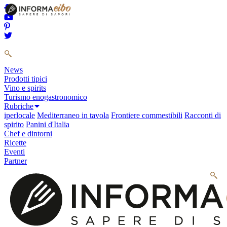
News
Prodotti tipici
Vino e spirits
Turismo enogastronomico
Rubriche
iperlocale
Mediterraneo in tavola
Frontiere commestibili
Racconti di
spirito
Panini d'Italia
Chef e dintorni
Ricette
Eventi
Partner