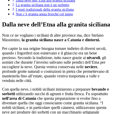
Dalla neve dell’Etna alla granita siciliana
La granita siciliana non è un sorbetto
I gusti tradizionali della granita siciliana
Non c’è granita senza brioche col tuppo
Dalla neve dell’Etna alla granita siciliana
Non ce ne vogliano i siciliani di altre province ma, dice Stefano
Massimino,
la granita siciliana nasce a Catania e dintorni.
Per capire la sua origine bisogna tornare indietro di diversi secoli,
quando i frigoriferi non esistevano e il ghiaccio era un bene
prezioso. Secondo la tradizione, tutto nasce grazie ai
nivaroli
, gli
uomini che durante l’inverno salivano sulle pendici dell’Etna per
raccogliere la neve. Questa veniva conservata nelle
neviere
,
profonde grotte naturali o costruzioni in pietra che permettevano di
mantenerla fino all’estate, quando veniva trasportata a valle e
venduta nelle città.
Con quella neve, i nobili siciliani iniziarono a preparare
bevande e
sorbetti
utilizzando succhi di agrumi e frutta fresca. Fu soprattutto
nell’area di Catania
che questa preparazione si evolse fino a
diventare quella che oggi conosciamo come granita siciliana. “I
nobili siciliani, e in particolare quelli catanesi, utilizzavano questa
neve per produrre dei sorbetti con un macchinario artigianale