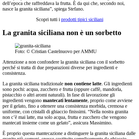
dell’epoca che raffreddava la frutta. È da qui che, secondo noi,
nasce la granita siciliana”, spiega Stefano.
Scopri tutti i
prodotti tipici siciliani
La granita siciliana non è un sorbetto
Foto: © Cristian Castelnuovo per AMMU
Attenzione a non confondere la granita siciliana con il sorbetto
perché si tratta di due preparazioni diverse per ingredienti e
consistenza.
La granita siciliana tradizionale
non contiene latte
. Gli ingredienti
sono pochi: acqua, zucchero e frutta (oppure caffè, mandorla,
pistacchio o altri aromi naturali). In fase di lavorazione gli
ingredienti vengono
mantecati lentamente
, proprio come avviene
per il gelato, fino a ottenere una consistenza morbida, cremosa e
uniforme, con cristalli di ghiaccio finissimi. “Nella nostra granita
non c’è mai latte, ma solo acqua, frutta e zucchero che vengono
mantecati insieme come un gelato”, assicura Massimino.
È proprio questa mantecazione a distinguere la granita siciliana dalle
granite più comuni, spesso costituite semplicemente da ghiaccio