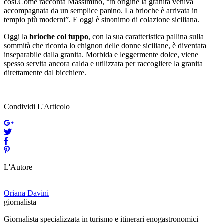
così.Come racconta Massimino, “in origine la granita veniva
accompagnata da un semplice panino. La brioche è arrivata in
tempio più moderni”. E oggi è sinonimo di colazione siciliana.
Oggi la
brioche col tuppo
, con la sua caratteristica pallina sulla
sommità che ricorda lo chignon delle donne siciliane, è diventata
inseparabile dalla granita. Morbida e leggermente dolce, viene
spesso servita ancora calda e utilizzata per raccogliere la granita
direttamente dal bicchiere.
Condividi L'Articolo
L'Autore
Oriana Davini
giornalista
Giornalista specializzata in turismo e itinerari enogastronomici