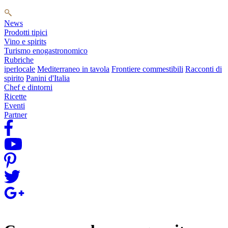
News
Prodotti tipici
Vino e spirits
Turismo enogastronomico
Rubriche
iperlocale
Mediterraneo in tavola
Frontiere commestibili
Racconti di
spirito
Panini d'Italia
Chef e dintorni
Ricette
Eventi
Partner