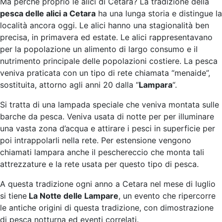
Ma perché proprio le alici di Cetara? La tradizione della
pesca delle alici a Cetara
ha una lunga storia e distingue la
località ancora oggi. Le alici hanno una stagionalità ben
precisa, in primavera ed estate. Le alici rappresentavano
per la popolazione un alimento di largo consumo e il
nutrimento principale delle popolazioni costiere. La pesca
veniva praticata con un tipo di rete chiamata “menaide”,
sostituita, attorno agli anni 20 dalla “
Lampara
“.
Si tratta di una lampada speciale che veniva montata sulle
barche da pesca. Veniva usata di notte per per illuminare
una vasta zona d’acqua e attirare i pesci in superficie per
poi intrappolarli nella rete. Per estensione vengono
chiamati lampara anche il peschereccio che monta tali
attrezzature e la rete usata per questo tipo di pesca.
A questa tradizione ogni anno a Cetara nel mese di luglio
si tiene
La Notte delle Lampare
, un evento che ripercorre
le antiche origini di questa tradizione, con dimostrazione
di pesca notturna ed eventi correlati.