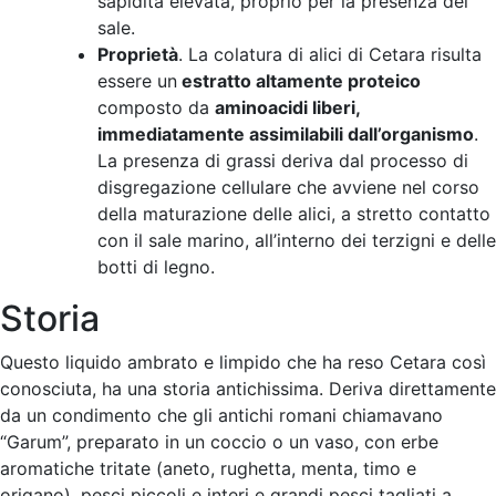
sapidità elevata, proprio per la presenza del
sale.
Proprietà
. La colatura di alici di Cetara risulta
essere un
estratto altamente proteico
composto da
aminoacidi liberi,
immediatamente assimilabili dall’organismo
.
La presenza di grassi deriva dal processo di
disgregazione cellulare che avviene nel corso
della maturazione delle alici, a stretto contatto
con il sale marino, all’interno dei terzigni e delle
botti di legno.
Storia
Questo liquido ambrato e limpido che ha reso Cetara così
conosciuta, ha una storia antichissima. Deriva direttamente
da un condimento che gli antichi romani chiamavano
“Garum”, preparato in un coccio o un vaso, con erbe
aromatiche tritate (aneto, rughetta, menta, timo e
origano), pesci piccoli e interi e grandi pesci tagliati a