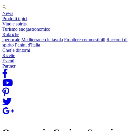
News
Prodotti tipici
Vino e spirits
Turismo enogastronomico
Rubriche
iperlocale
Mediterraneo in tavola
Frontiere commestibili
Racconti di
spirito
Panini d'Italia
Chef e dintorni
Ricette
Eventi
Partner