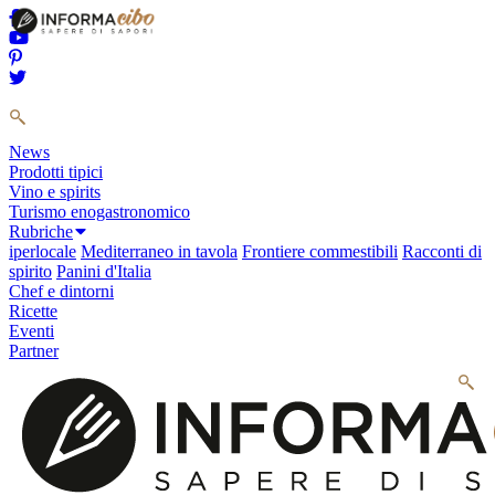
News
Prodotti tipici
Vino e spirits
Turismo enogastronomico
Rubriche
iperlocale
Mediterraneo in tavola
Frontiere commestibili
Racconti di
spirito
Panini d'Italia
Chef e dintorni
Ricette
Eventi
Partner