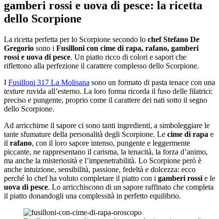
gamberi rossi e uova di pesce: la ricetta
dello Scorpione
La ricetta perfetta per lo Scorpione secondo lo
chef Stefano De
Gregorio
sono i
Fusilloni con cime di rapa, rafano, gamberi
rossi e uova di pesce
. Un piatto ricco di colori e sapori che
riflettono alla perfezione il carattere complesso dello Scorpione.
I
Fusilloni 317 La Molisana
sono un formato di pasta
tenace con una
texture
ruvida all’esterno. La loro forma ricorda il fuso delle filatrici:
preciso e pungente, proprio come il carattere dei nati sotto il segno
dello Scorpione.
Ad arricchirne il sapore ci sono tanti ingredienti, a simboleggiare le
tante sfumature della personalità degli Scorpione. Le
cime di rapa
e
il
rafano
, con il loro sapore intenso, pungente e leggermente
piccante, ne rappresentano il carisma, la tenacità, la forza d’animo,
ma anche la misteriosità e l’impenetrabilità. Lo Scorpione però è
anche intuizione, sensibilità, passione, fedeltà e dolcezza: ecco
perché lo chef ha voluto completare il piatto con i
gamberi rossi
e le
uova di pesce
. Lo arricchiscono di un sapore raffinato che completa
il piatto donandogli una complessità in perfetto equilibrio.