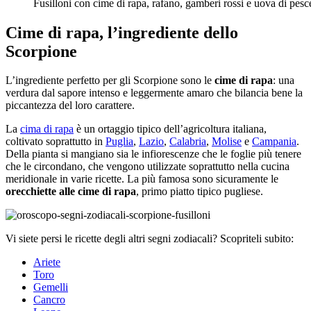
Fusilloni con cime di rapa, rafano, gamberi rossi e uova di pe
Cime di rapa, l’ingrediente dello
Scorpione
L’ingrediente perfetto per gli Scorpione sono le
cime di rapa
: una
verdura dal sapore intenso e leggermente amaro che bilancia bene la
piccantezza del loro carattere.
La
cima di rapa
è un ortaggio tipico dell’agricoltura italiana,
coltivato soprattutto in
Puglia
,
Lazio
,
Calabria
,
Molise
e
Campania
.
Della pianta si mangiano sia le infiorescenze che le foglie più tenere
che le circondano, che vengono utilizzate soprattutto nella cucina
meridionale in varie ricette. La più famosa sono sicuramente le
orecchiette alle cime di rapa
, primo piatto tipico pugliese.
Vi siete persi le ricette degli altri segni zodiacali? Scopriteli subito:
Ariete
Toro
Gemelli
Cancro