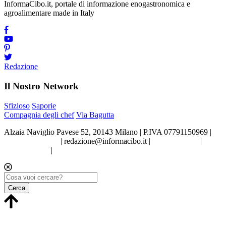
InformaCibo.it, portale di informazione enogastronomica e
agroalimentare made in Italy
Redazione
Il Nostro Network
Sfizioso
Saporie
Compagnia degli chef
Via Bagutta
Alzaia Naviglio Pavese 52, 20143 Milano | P.IVA 07791150969 |
Tel.02.86998453
|
redazione@informacibo.it
|
Privacy policy
|
Cookie policy
|
Preferenze sui Cookie
Cerca